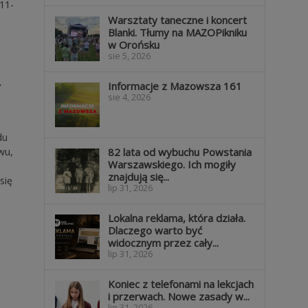
11-
Warsztaty taneczne i koncert
Blanki. Tłumy na MAZOPikniku
w Orońsku
sie 5, 2026
…
Informacje z Mazowsza 161
sie 4, 2026
du
wu,
82 lata od wybuchu Powstania
Warszawskiego. Ich mogiły
znajdują się...
się
lip 31, 2026
Lokalna reklama, która działa.
Dlaczego warto być
widocznym przez cały...
lip 31, 2026
Koniec z telefonami na lekcjach
i przerwach. Nowe zasady w...
lip 31, 2026