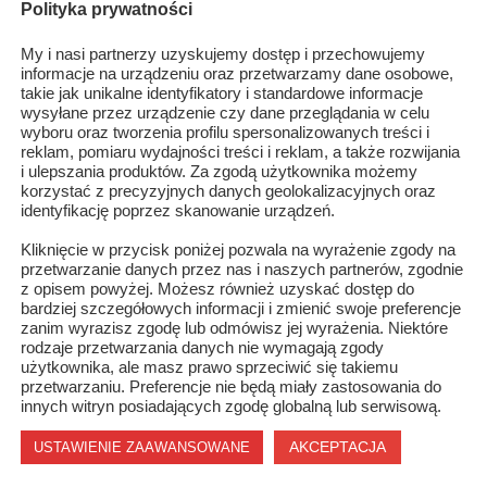
Polityka prywatności
grupy ośmiu radnych, bunt miał dotyczyć tzw. "ustawy śmieciowej". 
przypomnienia ...
My i nasi partnerzy uzyskujemy dostęp i przechowujemy
informacje na urządzeniu oraz przetwarzamy dane osobowe,
takie jak unikalne identyfikatory i standardowe informacje
Konferencja dla sołtysów
wysyłane przez urządzenie czy dane przeglądania w celu
wyboru oraz tworzenia profilu spersonalizowanych treści i
reklam, pomiaru wydajności treści i reklam, a także rozwijania
SAMORZĄD - OGOLNE
/
21 MARCA 2013
0
1304
i ulepszania produktów. Za zgodą użytkownika możemy
korzystać z precyzyjnych danych geolokalizacyjnych oraz
Po raz kolejny na zaproszenie Starosty Szydłowieckiego Włodzimier
identyfikację poprzez skanowanie urządzeń.
Górlickiego sołtysi z terenu powiatu szydłowieckiego przybyli na
konferencję 20 marca br., które odbyło się w sali konferencyjnej
Kliknięcie w przycisk poniżej pozwala na wyrażenie zgody na
przetwarzanie danych przez nas i naszych partnerów, zgodnie
Starostwa Powiatowego w Szydłowcu. Tym razem tematem wiodą
z opisem powyżej. Możesz również uzyskać dostęp do
konferencji był problem wyp ...
bardziej szczegółowych informacji i zmienić swoje preferencje
zanim wyrazisz zgodę lub odmówisz jej wyrażenia. Niektóre
rodzaje przetwarzania danych nie wymagają zgody
użytkownika, ale masz prawo sprzeciwić się takiemu
przetwarzaniu. Preferencje nie będą miały zastosowania do
Współpraca z Klastrem Przemysłowym nawiązana
innych witryn posiadających zgodę globalną lub serwisową.
AKCEPTACJA
USTAWIENIE ZAAWANSOWANE
SAMORZĄD - OGOLNE
/
14 MARCA 2013
0
1294