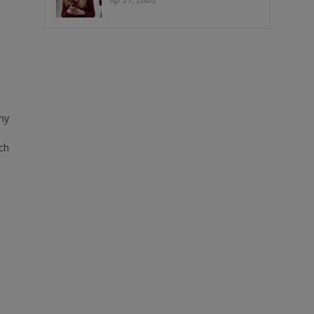
ny
ch