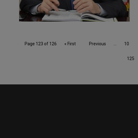
Page 123 of 126
« First
Previous
...
10
125