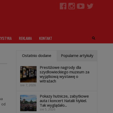
CYSTYKA
REKLAMA
KONTAKT
Ostatnio dodane
Popularne artykuły
Prestiżowe nagrody dla
szydłowieckiego muzeum za
wyjątkową wystawę o
witrażach
sie 7, 2026
Pokazy hutnicze, zabytkowe
na
auta i koncert Natalii Nykiel.
i od
Tak wyglądało...
sie 5, 2026