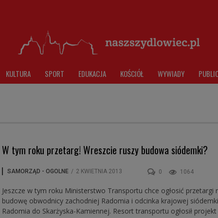
KULTURA
SPORT
EDUKACJA
KOŚCIÓŁ
WYWIADY
PUBLI
W tym roku przetarg! Wreszcie ruszy budowa siódemki?
SAMORZĄD - OGOLNE
/
2 KWIETNIA 2013
0
1064
Jeszcze w tym roku Ministerstwo Transportu chce ogłosić przetargi 
budowę obwodnicy zachodniej Radomia i odcinka krajowej siódemk
Radomia do Skarżyska-Kamiennej. Resort transportu ogłosił projekt