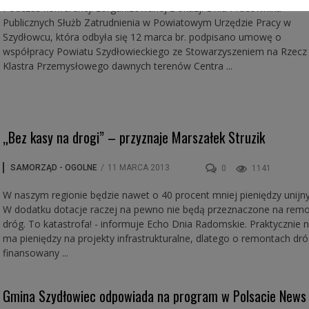
Podczas konferencji zorganizowanej z okazji Dnia Pracownika
Publicznych Służb Zatrudnienia w Powiatowym Urzędzie Pracy w
Szydłowcu, która odbyła się 12 marca br. podpisano umowę o
współpracy Powiatu Szydłowieckiego ze Stowarzyszeniem na Rzecz
Klastra Przemysłowego dawnych terenów Centra ...
„Bez kasy na drogi” – przyznaje Marszałek Struzik
SAMORZĄD - OGOLNE
/
11 MARCA 2013
0
1141
W naszym regionie będzie nawet o 40 procent mniej pieniędzy unijny
W dodatku dotacje raczej na pewno nie będą przeznaczone na rem
dróg. To katastrofa! - informuje Echo Dnia Radomskie. Praktycznie n
ma pieniędzy na projekty infrastrukturalne, dlatego o remontach dr
finansowany ...
Gmina Szydłowiec odpowiada na program w Polsacie News