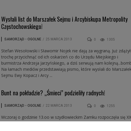
Wysłali list do Marszałek Sejmu i Arcybiskupa Metropolity
Częstochowskiego!
SAMORZĄD - OGOLNE
/
25 MARCA 2013
0
1305
Stefan Wesołowski i Sławomir Nojek nie dają za wygraną. Już zdąży
trochę przycichnąć od ich oskarżeń co do Urzędu Miejskiego i
burmistrza Andrzeja Jarzyńskiego, a dziś serwują nam kolejną...bom
Na łamach mediów przedstawiają pismo, które wysłali do Marszałe
Sejmu Ewy Kopacz i Arcy ...
Bunt na pokładzie? „Śmieci” podzieliły radnych!
SAMORZĄD - OGOLNE
/
22 MARCA 2013
0
1255
Wczoraj o godzinie 13.oo w szydłowieckim Zamku rozpoczęła się XX
sesja Rady Miejskiej. Już kilka dni przed sesją po Szydłowcu krążyły
słuchy, że będzie to spotkanie kontrowersyjne. Mówiło się o buncie