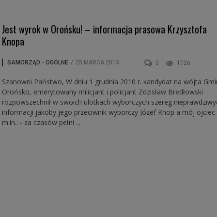
Jest wyrok w Orońsku! – informacja prasowa Krzysztofa
Knopa
SAMORZĄD - OGOLNE
/
25 MARCA 2013
0
1726
Szanowni Państwo, W dniu 1 grudnia 2010 r. kandydat na wójta Gmi
Orońsko, emerytowany milicjant i policjant Zdzisław Bredłowski
rozpowszechnił w swoich ulotkach wyborczych szereg nieprawdziwy
informacji jakoby jego przeciwnik wyborczy Józef Knop a mój ojciec
m.in.: - za czasów pełni ...