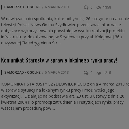
SAMORZĄD - OGOLNE
/
6 MARCA 2013
0
1358
W nawiązaniu do spotkania, które odbyło się 26 lutego br na antenie
telewizji Polsat News Gmina Szydłowiec przedstawia informacje
dotyczące wykorzystywania powstałej w wyniku realizacji projektu
infrastruktury zlokalizowanej w Szydłowcu przy ul. Kolejowej 36a
nazywanej "Międzygminna Str ...
Komunikat Starosty w sprawie lokalnego rynku pracy!
SAMORZĄD - OGOLNE
/
5 MARCA 2013
0
1215
KOMUNIKAT STAROSTY SZYDŁOWIECKIEGO z dnia 4 marca 2013 r
w sprawie sytuacji na lokalnym rynku pracy i możliwości jego
aktywizacji. Działając na podstawie art. 23 ust. 3 ustawy z dnia 20
kwietnia 2004 r. o promocji zatrudnienia i instytucjach rynku pracy,
wszcząłem procedurę pow ...