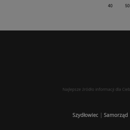
40
50
Najlepsze źródło informacji dla Cie
Szydłowiec
|
Samorząd