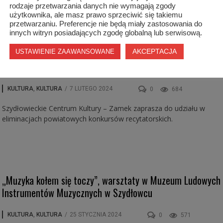
na scenie, zadebiutuje nowa grupa aktorska o nazwie RETRO, w któ
rodzaje przetwarzania danych nie wymagają zgody
obsadzie znajdą się członkowie Klubu Seniora - Zamek.
użytkownika, ale masz prawo sprzeciwić się takiemu
przetwarzaniu. Preferencje nie będą miały zastosowania do
innych witryn posiadających zgodę globalną lub serwisową.
AKCEPTACJA
USTAWIENIE ZAAWANSOWANE
Eliminacje powiatowe konkursów recytatorskich 2024
KULTURA
,
KULTURA
/
7 LUTEGO 2024
0
684
Szydłowieckie Centrum Kultury – Zamek zaprasza do udziału w
eliminacjach powiatowych konkursów recytatorskich.
„Muzyka kołem się toczy”, warsztaty w Muzeum Ludowych
Instrumentów Muzycznych w Szydłowcu
KULTURA
,
KULTURA
/
25 STYCZNIA 2024
0
571