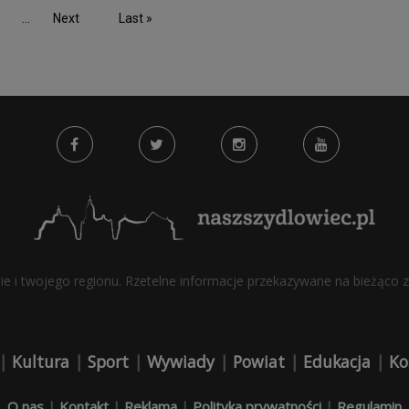
...
Next
Last »
bie i twojego regionu. Rzetelne informacje przekazywane na bieżąco z 
|
Kultura
|
Sport
|
Wywiady
|
Powiat
|
Edukacja
|
Ko
O nas
|
Kontakt
|
Reklama
|
Polityka prywatności
|
Regulamin