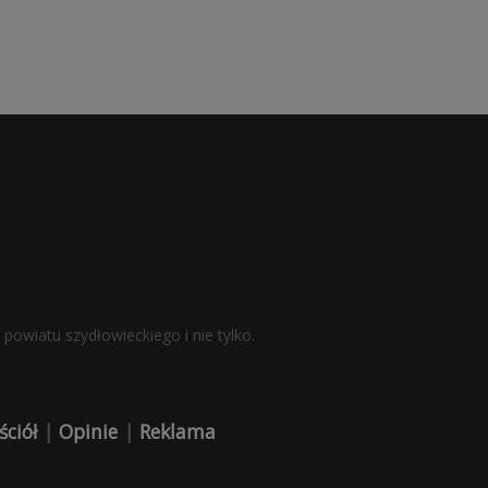
powiatu szydłowieckiego i nie tylko.
ściół
|
Opinie
|
Reklama