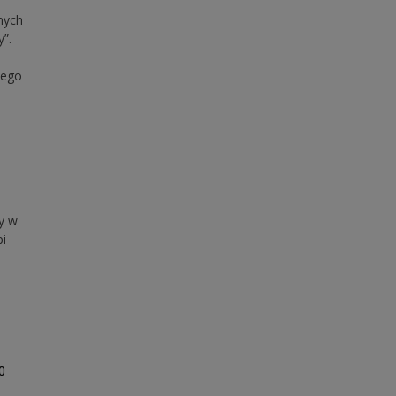
nych
”.
nego
y w
i
0