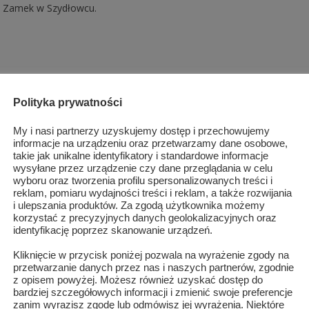
Zamek w Szydłowcu.
Maja Komorowska i Paweł Kamasa – spektakl słowno-
muzyczny w Muzeum Ludowych Instrumentów Muzycznych
Polityka prywatności
Szydłowcu
My i nasi partnerzy uzyskujemy dostęp i przechowujemy
informacje na urządzeniu oraz przetwarzamy dane osobowe,
KULTURA
,
KULTURA
/
21 LUTEGO 2024
0
750
takie jak unikalne identyfikatory i standardowe informacje
wysyłane przez urządzenie czy dane przeglądania w celu
Muzeum Ludowych Instrumentów Muzycznych w Szydłowcu zapras
wyboru oraz tworzenia profilu spersonalizowanych treści i
na pierwsze z muzycznych wydarzeń zaplanowanych w tym roku w
reklam, pomiaru wydajności treści i reklam, a także rozwijania
ramach cyklu „Kameralnie nad Korzeniówką”.
i ulepszania produktów. Za zgodą użytkownika możemy
korzystać z precyzyjnych danych geolokalizacyjnych oraz
identyfikację poprzez skanowanie urządzeń.
Debiut nowej szydłowieckiej grupy aktorskiej RETRO
Kliknięcie w przycisk poniżej pozwala na wyrażenie zgody na
przetwarzanie danych przez nas i naszych partnerów, zgodnie
KULTURA
,
KULTURA
,
SZYDŁOWIEC
/
12 LUTEGO 2024
0
10
z opisem powyżej. Możesz również uzyskać dostęp do
bardziej szczegółowych informacji i zmienić swoje preferencje
13 lutego o godzinie 15:00 w Szydłowieckim Centrum Kultury - Zame
zanim wyrazisz zgodę lub odmówisz jej wyrażenia. Niektóre