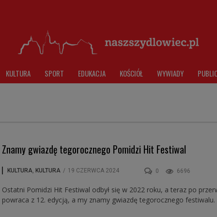
KULTURA
SPORT
EDUKACJA
KOŚCIÓŁ
WYWIADY
PUBLI
Znamy gwiazdę tegorocznego Pomidzi Hit Festiwal
KULTURA
,
KULTURA
/
19 CZERWCA 2024
0
6696
Ostatni Pomidzi Hit Festiwal odbył się w 2022 roku, a teraz po przer
powraca z 12. edycją, a my znamy gwiazdę tegorocznego festiwalu.