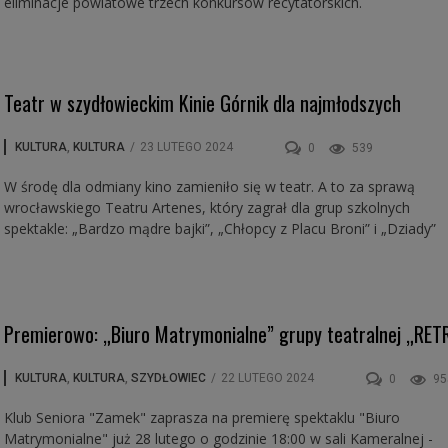
eliminacje powiatowe trzech konkursów recytatorskich.
Teatr w szydłowieckim Kinie Górnik dla najmłodszych
KULTURA
,
KULTURA
/
23 LUTEGO 2024
0
539
W środę dla odmiany kino zamieniło się w teatr. A to za sprawą
wrocławskiego Teatru Artenes, który zagrał dla grup szkolnych
spektakle: „Bardzo mądre bajki”, „Chłopcy z Placu Broni” i „Dziady”
Premierowo: „Biuro Matrymonialne” grupy teatralnej „RET
KULTURA
,
KULTURA
,
SZYDŁOWIEC
/
22 LUTEGO 2024
0
95
Klub Seniora "Zamek" zaprasza na premierę spektaklu "Biuro
Matrymonialne" już 28 lutego o godzinie 18:00 w sali Kameralnej -