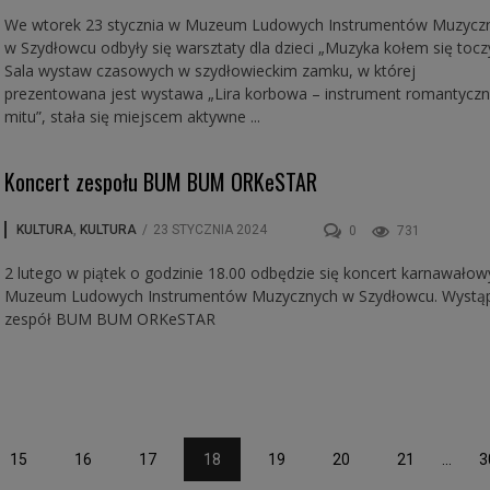
We wtorek 23 stycznia w Muzeum Ludowych Instrumentów Muzycz
w Szydłowcu odbyły się warsztaty dla dzieci „Muzyka kołem się toczy
Sala wystaw czasowych w szydłowieckim zamku, w której
prezentowana jest wystawa „Lira korbowa – instrument romantycz
mitu”, stała się miejscem aktywne ...
Koncert zespołu BUM BUM ORKeSTAR
KULTURA
,
KULTURA
/
23 STYCZNIA 2024
0
731
2 lutego w piątek o godzinie 18.00 odbędzie się koncert karnawałow
Muzeum Ludowych Instrumentów Muzycznych w Szydłowcu. Wystąp
zespół BUM BUM ORKeSTAR
15
16
17
18
19
20
21
...
3