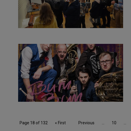
Page 18 of 132
« First
Previous
...
10
...