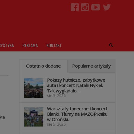
CYSTYKA
REKLAMA
KONTAKT
Ostatnio dodane
Popularne artykuły
Pokazy hutnicze, zabytkowe
auta i koncert Natalii Nykiel.
Tak wyglądało...
sie 5, 2026
Warsztaty taneczne i koncert
Blanki. Tłumy na MAZOPikniku
wie
w Orońsku
sie 5, 2026