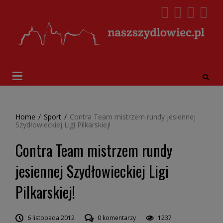
Home
/
Sport
/
Contra Team mistrzem rundy jesiennej
Szydłowieckiej Ligi Pilkarskiej!
Contra Team mistrzem rundy
jesiennej Szydłowieckiej Ligi
Pilkarskiej!
6 listopada 2012
0 komentarzy
1237