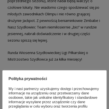
poprzedniego sezonu), które nadal będą walczyć o
czołowe lokaty. Nie wiadomo czego spodziewać się po
młodych zawodnikach Olimpu i nie równo grającej
drużynie Jackpot. Z pewnością beniaminkowie Zimbabe i
Nasz Szydłowiec Team niemiłosiernie „bici” w rundzie
jesiennej, nabrali doświadczenie i w drugiej części
sezonu spiszą się lepiej.
Runda Wiosenna Szydłowieckiej Ligi Piłkarskiej o
Mistrzostwo Szydłowca już za kilka miesięcy!
Polityka prywatności
Podobne wpisy
My i nasi partnerzy uzyskujemy dostęp i przechowujemy
informacje na urządzeniu oraz przetwarzamy dane
osobowe, takie jak unikalne identyfikatory i standardowe
informacje wysyłane przez urządzenie czy dane
przeglądania w celu wyboru oraz tworzenia profilu