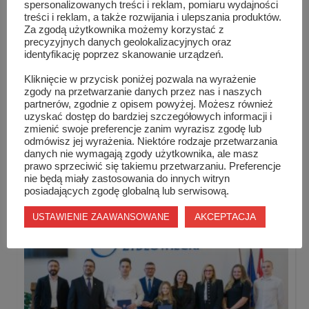
spersonalizowanych treści i reklam, pomiaru wydajności
treści i reklam, a także rozwijania i ulepszania produktów.
Za zgodą użytkownika możemy korzystać z
precyzyjnych danych geolokalizacyjnych oraz
identyfikację poprzez skanowanie urządzeń.
Kliknięcie w przycisk poniżej pozwala na wyrażenie
zgody na przetwarzanie danych przez nas i naszych
partnerów, zgodnie z opisem powyżej. Możesz również
uzyskać dostęp do bardziej szczegółowych informacji i
zmienić swoje preferencje zanim wyrazisz zgodę lub
odmówisz jej wyrażenia. Niektóre rodzaje przetwarzania
danych nie wymagają zgody użytkownika, ale masz
Nasi biegacze w czołówce biegu „Tropem Wilcz...
prawo sprzeciwić się takiemu przetwarzaniu. Preferencje
nie będą miały zastosowania do innych witryn
posiadających zgodę globalną lub serwisową.
AKCEPTACJA
USTAWIENIE ZAAWANSOWANE