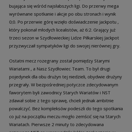
bujająca się wśród najsłabszych ligi. Do przerwy mega
wyrównane spotkanie i akcje po obu stronach i wynik
0;0. Po przerwie górę wzięło doświadczenie Jackpotu ,
który pokonał młodych licealistów, aż 6:2. Grający już
trzeci sezon w Szydłowieckiej Lidze Piłkarskiej Jackpot
przyzwyczaił sympatyków ligi do swojej nierównej gry.
Ostatni mecz rozegrany został pomiędzy Starymi
Wariatami , a Nasz Szydłowiec Team. To był drugi
pojedynek dla obu drużyn tej niedzieli, obydwie drużyny
przegrały. W bezpośredniej potyczce zdecydowanym
faworytem byli zawodnicy Starych Wariatów i NST
zdawał sobie z tego sprawę, chcieli jednak ambitnie
powalczyć. Bez kompleksów podeszli do tego spotkania
co już na początku meczu mogło zemścić się na Starych
Wariatach. Pierwsze 2 minuty to zdecydowana