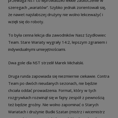
przewaga NST co wprowadziło lekkie zaskoczenie w
szeregach „wariatów”. Szybko jednak zorientowali się,
że nawet najsłabszej drużyny nie wolno lekceważyć i
wzięli się do roboty.
To była cenna lekcja dla zawodników Nasz Szydłowiec
Team. Stare Wariaty wygrały 14:2, lepszym zgraniem i
indywidualnymi umiejętnościami.
Dwa gole dla NST strzelił Marek Michalski.
Druga runda zapowiada się niezmiernie ciekawie. Contra
Team po dwóch nieudanych sezonach, nie będzie
chciała oddać prowadzenia. Format, który w tych
rozgrywkach rozwinął się w fajny zespół z pewnością
też będzie groźny. Nie wolno zapominać o Starych
Wariatach i drużynie Budki Szatan (mistrz i wicemistrz