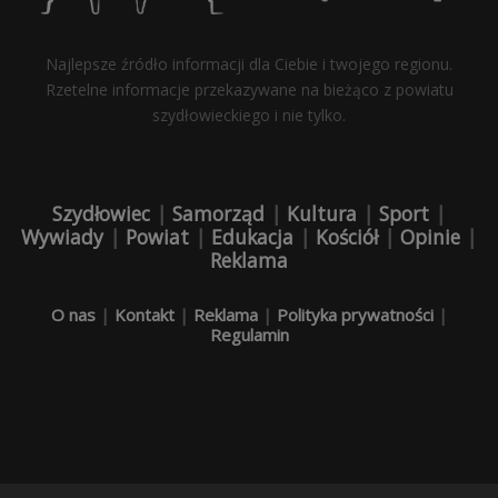
Najlepsze źródło informacji dla Ciebie i twojego regionu.
Rzetelne informacje przekazywane na bieżąco z powiatu
szydłowieckiego i nie tylko.
Szydłowiec
|
Samorząd
|
Kultura
|
Sport
|
Wywiady
|
Powiat
|
Edukacja
|
Kościół
|
Opinie
|
Reklama
O nas
|
Kontakt
|
Reklama
|
Polityka prywatności
|
Regulamin