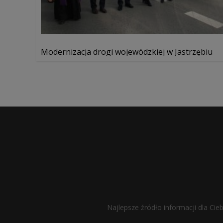
Modernizacja drogi wojewódzkiej w Jastrzębiu
Najlepsze źródło informacji dla Cie