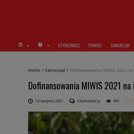
SZYDŁOWIEC
POWIAT
SAMORZĄD
Home
/
Samorząd
/
Dofinansowania MIWIS 2021 na i
Dofinansowania MIWIS 2021 na i
10 sierpnia 2021
0 komentarzy
901