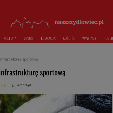
KULTURA
SPORT
EDUKACJA
KOŚCIÓŁ
WYWIADY
PUBLI
nfrastrukturę sportową
nfrastrukturę sportową
Samorząd