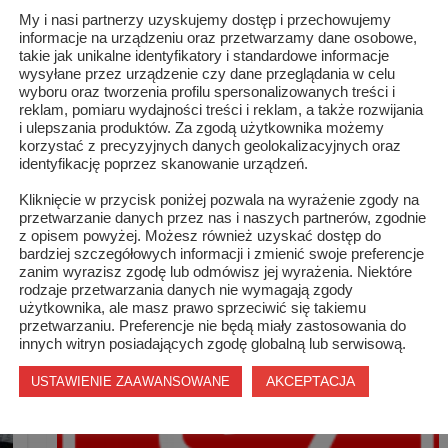
My i nasi partnerzy uzyskujemy dostęp i przechowujemy
informacje na urządzeniu oraz przetwarzamy dane osobowe,
takie jak unikalne identyfikatory i standardowe informacje
wiec jest
Budowa oświetleniowej linii kablowej wraz z
wysyłane przez urządzenie czy dane przeglądania w celu
wyboru oraz tworzenia profilu spersonalizowanych treści i
nka
. Kwota dofinansowania projektu wynosi 150 000 zł.
reklam, pomiaru wydajności treści i reklam, a także rozwijania
i ulepszania produktów. Za zgodą użytkownika możemy
korzystać z precyzyjnych danych geolokalizacyjnych oraz
identyfikację poprzez skanowanie urządzeń.
MIWIS 2021
POWIAT SZYDŁOWIECKI
Kliknięcie w przycisk poniżej pozwala na wyrażenie zgody na
WIANKA SZYDŁOWIEC
przetwarzanie danych przez nas i naszych partnerów, zgodnie
z opisem powyżej. Możesz również uzyskać dostęp do
bardziej szczegółowych informacji i zmienić swoje preferencje
zanim wyrazisz zgodę lub odmówisz jej wyrażenia. Niektóre
rodzaje przetwarzania danych nie wymagają zgody
użytkownika, ale masz prawo sprzeciwić się takiemu
przetwarzaniu. Preferencje nie będą miały zastosowania do
innych witryn posiadających zgodę globalną lub serwisową.
AKCEPTACJA
USTAWIENIE ZAAWANSOWANE