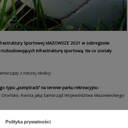
frastruktury Sportowej MAZOWSZE 2021 w subregionie
rozbudowujących infrastrukturę sportową. Na co zostały
amorządy z naszej okolicy:
 typu „pumptrack” na terenie parku rekreacyjno-
nę Orońsko. Kwota jaką Samorząd Województwa Mazowieckiego
j wraz z zapleczem w Zespole Szkół im. Korpusu Ochrony
Polityka prywatności
 ten cel przeznaczonych zostanie 186 948 zł z budżetu