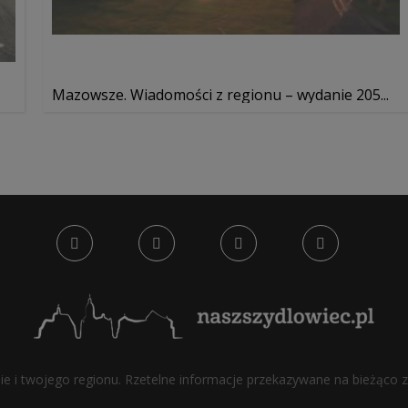
Mazowsze. Wiadomości z regionu – wydanie 205...
bie i twojego regionu. Rzetelne informacje przekazywane na bieżąco z 