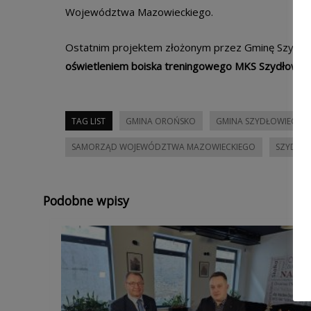
Województwa Mazowieckiego.
Ostatnim projektem złożonym przez Gminę Szydło
oświetleniem boiska treningowego MKS Szydłowia
TAG LIST
GMINA OROŃSKO
GMINA SZYDŁOWIEC
SAMORZĄD WOJEWÓDZTWA MAZOWIECKIEGO
SZYDŁO
Podobne wpisy