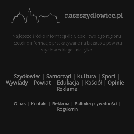
Najlepsze źródło informacji dla Ciebie i twojego regionu.
Rzetelne informacje przekazywane na bieżąco z powiatu
szydłowieckiego i nie tylko.
Szydłowiec
|
Samorząd
|
Kultura
|
Sport
|
Wywiady
|
Powiat
|
Edukacja
|
Kościół
|
Opinie
|
Reklama
O nas
|
Kontakt
|
Reklama
|
Polityka prywatności
|
Regulamin