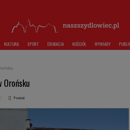
KULTURA
SPORT
EDUKACJA
KOŚCIÓŁ
WYWIADY
PUBLI
rońsku
w Orońsku
Powiat