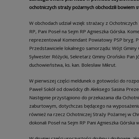
ochotniczych straży pożarnych obchodzili bowiem s
W obchodach udział wzięli: strażacy z Ochotniczyc
RP, Pani Poseł na Sejm RP Agnieszka Górska. Ko
reprezentował Komendant Powiatowy PSP bryg. Paw
Przedstawiciele lokalnego samorządu: Wójt Gmin
Sylwester Różycki, Sekretarz Gminy Orońsko Pan Józ
duchowieństwa, ks. kan. Bolesław Mikrut.
W pierwszej części meldunek o gotowości do rozpo
Paweł Sokół od dowódcy dh Aleksego Sasina Preze
Następnie przystąpiono do przekazania dla Ochotnic
zaburtowym, dotychczas będącego na wyposażeniu
również na rzecz Ochotniczej Straży Pożarnej w C
dokonali Poseł na Sejm RP Pani Agnieszka Górsk
W drugiej części uroczystości druhny i druhowie, zł