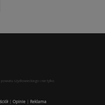
powiatu szydłowieckiego i nie tylko.
ściół
|
Opinie
|
Reklama