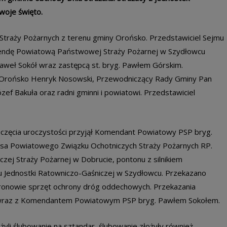
woje święto.
h Straży Pożarnych z terenu gminy Orońsko. Przedstawiciel Sejmu
mendę Powiatową Państwowej Straży Pożarnej w Szydłowcu
eł Sokół wraz zastępcą st. bryg. Pawłem Górskim.
y Orońsko Henryk Nosowski, Przewodniczący Rady Gminy Pan
ef Bakuła oraz radni gminni i powiatowi. Przedstawiciel
częcia uroczystości przyjął Komendant Powiatowy PSP bryg.
sa Powiatowego Związku Ochotniczych Straży Pożarnych RP.
zej Straży Pożarnej w Dobrucie, pontonu z silnikiem
 Jednostki Ratowniczo-Gaśniczej w Szydłowcu. Przekazano
hronowie sprzęt ochrony dróg oddechowych. Przekazania
a wraz z Komendantem Powiatowym PSP bryg. Pawłem Sokołem.
ożyli ślubowanie na sztandar, ślubowanie złożyły również