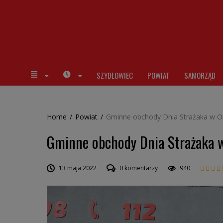
SZYDŁOWIEC
POWIAT
SAMORZĄD
Home
/
Powiat
/
Gminne obchody Dnia Strażaka w O
Gminne obchody Dnia Strażaka 
13 maja 2022
0 komentarzy
940