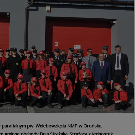
le parafialnym pw. Wniebowzięcia NMP w Orońsku,
 gminne obchody Dnia Strażaka. Strażacy z jednostek