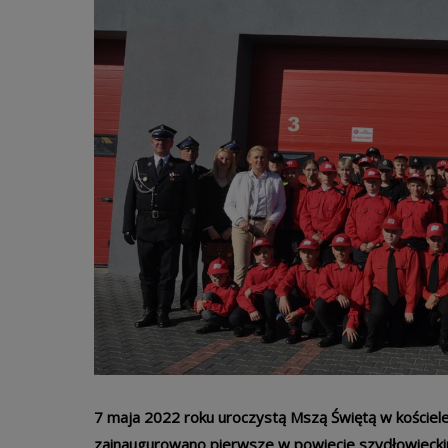
7 maja 2022 roku uroczystą Mszą Świętą w koście
zainaugurowano pierwsze w powiecie szydłowieckim