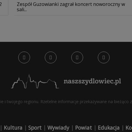
2
Zespół Guzowianki zagrał koncert noworoczny w
sali...
bie i twojego regionu. Rzetelne informacje przekazywane na bieżąco z 
|
Kultura
|
Sport
|
Wywiady
|
Powiat
|
Edukacja
|
Ko