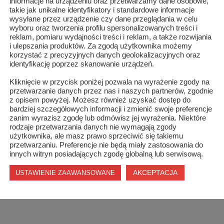
informacje na urządzeniu oraz przetwarzamy dane osobowe,
takie jak unikalne identyfikatory i standardowe informacje
wysyłane przez urządzenie czy dane przeglądania w celu
wyboru oraz tworzenia profilu spersonalizowanych treści i
reklam, pomiaru wydajności treści i reklam, a także rozwijania
i ulepszania produktów. Za zgodą użytkownika możemy
korzystać z precyzyjnych danych geolokalizacyjnych oraz
identyfikację poprzez skanowanie urządzeń.
Kliknięcie w przycisk poniżej pozwala na wyrażenie zgody na
przetwarzanie danych przez nas i naszych partnerów, zgodnie
z opisem powyżej. Możesz również uzyskać dostęp do
bardziej szczegółowych informacji i zmienić swoje preferencje
zanim wyrazisz zgodę lub odmówisz jej wyrażenia. Niektóre
rodzaje przetwarzania danych nie wymagają zgody
użytkownika, ale masz prawo sprzeciwić się takiemu
przetwarzaniu. Preferencje nie będą miały zastosowania do
innych witryn posiadających zgodę globalną lub serwisową.
AKCEPTACJA
USTAWIENIE ZAAWANSOWANE