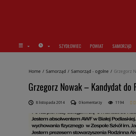
SZYDŁOWIEC
POWIAT
SAMORZĄD
Home
/
Samorząd
/
Samorząd - ogolne
/
Grzegorz 
Grzegorz Nowak – Kandydat do 
8 listopada 2014
0 komentarzy
1194