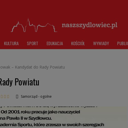
KULTURA
SPORT
EDUKACJA
KOŚCIÓŁ
WYWIADY
PUBLI
Nowak – Kandydat do Rady Powiatu
Rady Powiatu
Samorząd - ogolne