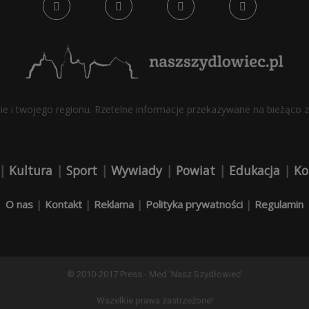
bie i twojego regionu. Rzetelne informacje przekazywane na bieżąco z 
|
Kultura
|
Sport
|
Wywiady
|
Powiat
|
Edukacja
|
Ko
O nas
|
Kontakt
|
Reklama
|
Polityka prywatności
|
Regulamin
© 2010-2017 Press - Med 'Nasz Szydłowiec'
Wszelkie prawa zastrzeżone!