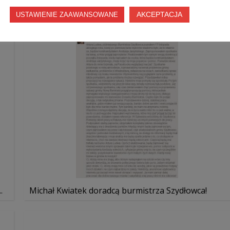
AKCEPTACJA
USTAWIENIE ZAAWANSOWANE
.
Michał Kwiatek doradcą burmistrza Szydłowca!