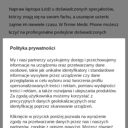
Napraw laptopa Łódź u doświadczonych specjalistów,
którzy znają się na swoim fachu, a usunięcie usterki
zajmie im niewiele czasu. W firmie Medic Phone możesz
liczyć na profesjonalne podejście doświadczonych
ekspertów, a także na możliwość skorzystania z bardzo
konkurencyjnych cen.
Polityka prywatności
My i nasi partnerzy uzyskujemy dostęp i przechowujemy
Co ważne, serwis jest czynny praktycznie przez całą
informacje na urządzeniu oraz przetwarzamy dane
dobę, a więc możesz zadzwonić do ekspertów w
osobowe, takie jak unikalne identyfikatory i standardowe
informacje wysyłane przez urządzenie czy dane
każdym momencie, dzięki czemu zyskasz pewność, że
przeglądania w celu wyboru oraz tworzenia profilu
szybko i skutecznie uporają się z usunięciem konkretnej
spersonalizowanych treści i reklam, pomiaru wydajności
treści i reklam, a także rozwijania i ulepszania produktów.
usterki.
Za zgodą użytkownika możemy korzystać z
precyzyjnych danych geolokalizacyjnych oraz
identyfikację poprzez skanowanie urządzeń.
TAG LIST
NAPRAW LAPTOPA ŁODŹ
Kliknięcie w przycisk poniżej pozwala na wyrażenie
zgody na przetwarzanie danych przez nas i naszych
USZKODZONY DYSK W LAPTOPIE
partnerów, zgodnie z opisem powyżej. Możesz również