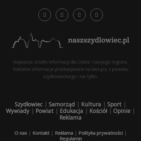
Najlepsze źródło informacji dla Ciebie i twojego regionu.
Rzetelne informacje przekazywane na bieżąco z powiatu
szydłowieckiego i nie tylko.
Szydłowiec
|
Samorząd
|
Kultura
|
Sport
|
Wywiady
|
Powiat
|
Edukacja
|
Kościół
|
Opinie
|
Reklama
O nas
|
Kontakt
|
Reklama
|
Polityka prywatności
|
Regulamin