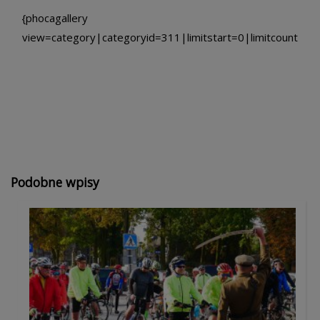
{phocagallery
view=category|categoryid=311|limitstart=0|limitcount=7|
Podobne wpisy