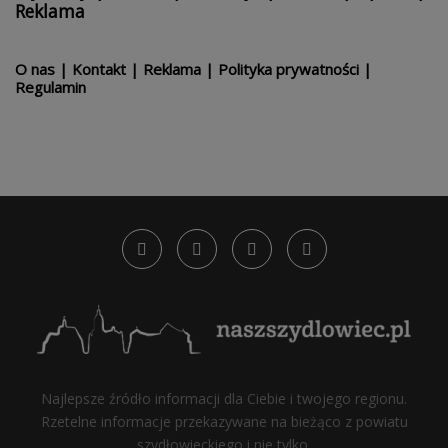
Reklama
O nas
|
Kontakt
|
Reklama
|
Polityka prywatności
|
Regulamin
Najlepsze źródło informacji dla Ciebie i twojego regionu.
Rzetelne informacje przekazywane na bieżąco z powiatu
szydłowieckiego i nie tylko.