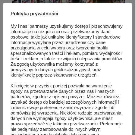
Polityka prywatności
My i nasi partnerzy uzyskujemy dostęp i przechowujemy
informacje na urządzeniu oraz przetwarzamy dane
osobowe, takie jak unikalne identyfikatory i standardowe
informacje wysyłane przez urządzenie czy dane
Trzeci raz pojechali rowerami dla Niepodległej
przeglądania w celu wyboru oraz tworzenia profilu
spersonalizowanych treści i reklam, pomiaru wydajności
treści i reklam, a także rozwijania i ulepszania produktów.
Za zgodą użytkownika możemy korzystać z
precyzyjnych danych geolokalizacyjnych oraz
identyfikację poprzez skanowanie urządzeń.
Kliknięcie w przycisk poniżej pozwala na wyrażenie
zgody na przetwarzanie danych przez nas i naszych
partnerów, zgodnie z opisem powyżej. Możesz również
uzyskać dostęp do bardziej szczegółowych informacji i
zmienić swoje preferencje zanim wyrazisz zgodę lub
odmówisz jej wyrażenia. Niektóre rodzaje przetwarzania
danych nie wymagają zgody użytkownika, ale masz
prawo sprzeciwić się takiemu przetwarzaniu. Preferencje
nie będą miały zastosowania do innych witryn
posiadających zgodę globalną lub serwisową.