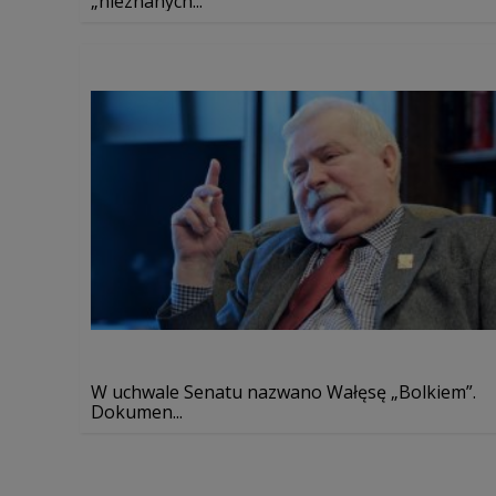
„nieznanych...
W uchwale Senatu nazwano Wałęsę „Bolkiem”.
Dokumen...