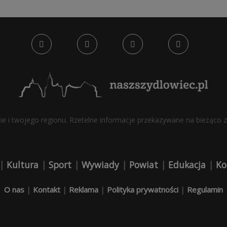
bie i twojego regionu. Rzetelne informacje przekazywane na bieżąco z 
|
Kultura
|
Sport
|
Wywiady
|
Powiat
|
Edukacja
|
Ko
O nas
|
Kontakt
|
Reklama
|
Polityka prywatności
|
Regulamin