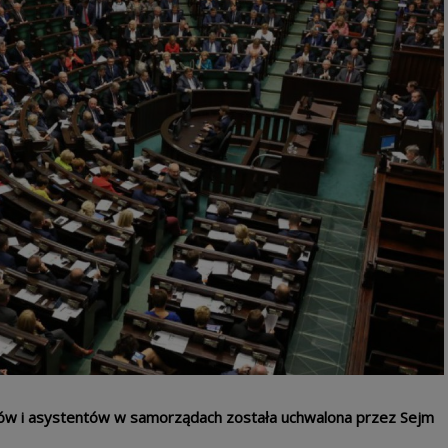
ców i asystentów w samorządach została uchwalona przez Sejm