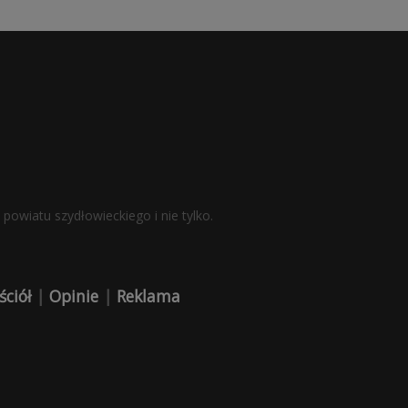
powiatu szydłowieckiego i nie tylko.
ściół
|
Opinie
|
Reklama