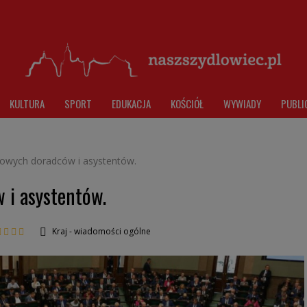
KULTURA
SPORT
EDUKACJA
KOŚCIÓŁ
WYWIADY
PUBLI
owych doradców i asystentów.
 i asystentów.
Kraj - wiadomości ogólne