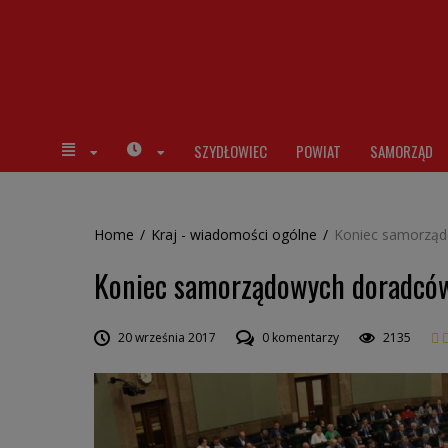
SZYDŁOWIEC
POWIAT
SAMORZĄD
Home
/
Kraj - wiadomości ogólne
/
Koniec samorząd
Koniec samorządowych doradców
20 września 2017
0 komentarzy
2135