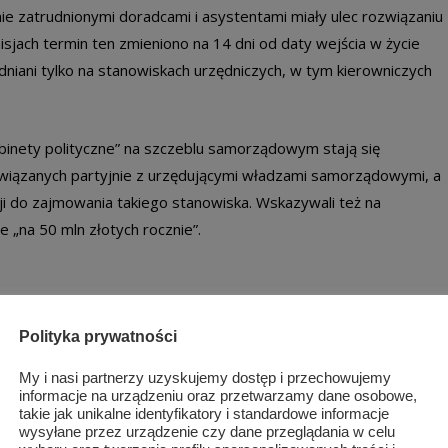
e zatrudnionymi doradcami i asystentami miały ulec rozwiązaniu
sjach termin ten zmieniono na 14 dni od daty wejścia w życie
niani tylko na stanowiskach urzędniczych, w tym kierowniczych
abinety polityczne” na szczeblu samorządowym stają się
związanych partyjnie z urzędującymi władzami samorządowymi, a
cji do zajmowania takiego stanowiska. Wskazywali też na
 „na 50 mln złotych rocznie”.
Polityka prywatności
My i nasi partnerzy uzyskujemy dostęp i przechowujemy
informacje na urządzeniu oraz przetwarzamy dane osobowe,
takie jak unikalne identyfikatory i standardowe informacje
wysyłane przez urządzenie czy dane przeglądania w celu