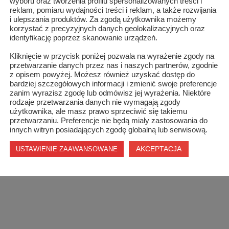
wyboru oraz tworzenia profilu spersonalizowanych treści i
reklam, pomiaru wydajności treści i reklam, a także rozwijania
i ulepszania produktów. Za zgodą użytkownika możemy
korzystać z precyzyjnych danych geolokalizacyjnych oraz
identyfikację poprzez skanowanie urządzeń.
Kliknięcie w przycisk poniżej pozwala na wyrażenie zgody na
przetwarzanie danych przez nas i naszych partnerów, zgodnie
z opisem powyżej. Możesz również uzyskać dostęp do
bardziej szczegółowych informacji i zmienić swoje preferencje
zanim wyrazisz zgodę lub odmówisz jej wyrażenia. Niektóre
rodzaje przetwarzania danych nie wymagają zgody
użytkownika, ale masz prawo sprzeciwić się takiemu
przetwarzaniu. Preferencje nie będą miały zastosowania do
innych witryn posiadających zgodę globalną lub serwisową.
AKCEPTACJA
USTAWIENIE ZAAWANSOWANE