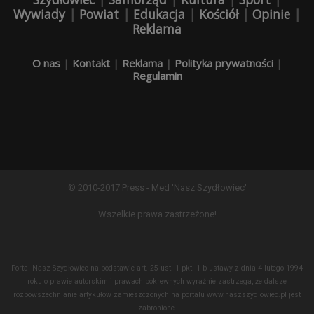
Wywiady
|
Powiat
|
Edukacja
|
Kościół
|
Opinie
|
Reklama
O nas
|
Kontakt
|
Reklama
|
Polityka prywatności
|
Regulamin
© 2010-2017 Press - Med 'Nasz Szydłowiec'
Wszelkie prawa zastrzeżone!
Portal Nasz Szydłowiec na podstawie art. 25 ust. 1 pkt. 1 b ustawy z dnia 4 lutego 1994
roku o prawie autorskim i prawach pokrewnych wyraźnie zastrzega, że dalsze
rozpowszechnianie artykułów zamieszczonych na portalu www.naszszydlowiec.pl jest
zabronione.