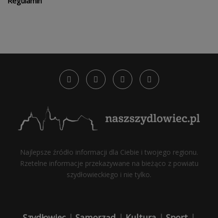
Regulamin
Najlepsze źródło informacji dla Ciebie i twojego regionu.
Rzetelne informacje przekazywane na bieżąco z powiatu
szydłowieckiego i nie tylko.
Szydłowiec
|
Samorząd
|
Kultura
|
Sport
|