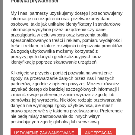
Polityka prywatności
Waldemar Sowiński wójtem Gminy Chlewiska.
Znamy ró...
My i nasi partnerzy uzyskujemy dostęp i przechowujemy
informacje na urządzeniu oraz przetwarzamy dane
osobowe, takie jak unikalne identyfikatory i standardowe
informacje wysyłane przez urządzenie czy dane
przeglądania w celu wyboru oraz tworzenia profilu
spersonalizowanych treści i reklam, pomiaru wydajności
treści i reklam, a także rozwijania i ulepszania produktów.
Za zgodą użytkownika możemy korzystać z
precyzyjnych danych geolokalizacyjnych oraz
identyfikację poprzez skanowanie urządzeń.
Kliknięcie w przycisk poniżej pozwala na wyrażenie
zgody na przetwarzanie danych przez nas i naszych
partnerów, zgodnie z opisem powyżej. Możesz również
uzyskać dostęp do bardziej szczegółowych informacji i
zmienić swoje preferencje zanim wyrazisz zgodę lub
odmówisz jej wyrażenia. Niektóre rodzaje przetwarzania
danych nie wymagają zgody użytkownika, ale masz
prawo sprzeciwić się takiemu przetwarzaniu. Preferencje
nie będą miały zastosowania do innych witryn
Rozbudowa Przedszkola Samorządowego nr 2 o
posiadających zgodę globalną lub serwisową.
siedzib...
AKCEPTACJA
USTAWIENIE ZAAWANSOWANE