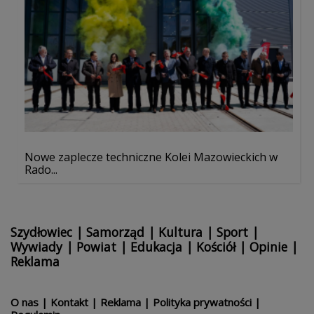
Nowe zaplecze techniczne Kolei Mazowieckich w
Rado...
Szydłowiec
|
Samorząd
|
Kultura
|
Sport
|
Wywiady
|
Powiat
|
Edukacja
|
Kościół
|
Opinie
|
Reklama
O nas
|
Kontakt
|
Reklama
|
Polityka prywatności
|