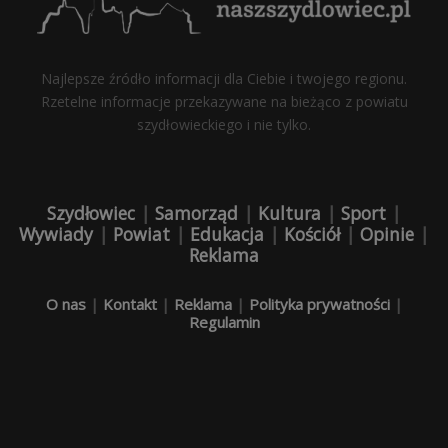
Najlepsze źródło informacji dla Ciebie i twojego regionu.
Rzetelne informacje przekazywane na bieżąco z powiatu
szydłowieckiego i nie tylko.
Szydłowiec
|
Samorząd
|
Kultura
|
Sport
|
Wywiady
|
Powiat
|
Edukacja
|
Kościół
|
Opinie
|
Reklama
O nas
|
Kontakt
|
Reklama
|
Polityka prywatności
|
Regulamin