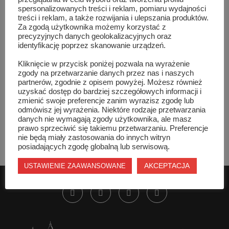
spersonalizowanych treści i reklam, pomiaru wydajności
treści i reklam, a także rozwijania i ulepszania produktów.
Za zgodą użytkownika możemy korzystać z
precyzyjnych danych geolokalizacyjnych oraz
identyfikację poprzez skanowanie urządzeń.
Szydłowiec
|
Samorząd
|
Kultura
|
Sport
|
Wywiady
|
Powiat
|
Edukacja
|
Kościół
|
Opinie
|
Kliknięcie w przycisk poniżej pozwala na wyrażenie
Reklama
zgody na przetwarzanie danych przez nas i naszych
partnerów, zgodnie z opisem powyżej. Możesz również
uzyskać dostęp do bardziej szczegółowych informacji i
O nas
|
Kontakt
|
Reklama
|
Polityka prywatności
|
zmienić swoje preferencje zanim wyrazisz zgodę lub
Regulamin
odmówisz jej wyrażenia. Niektóre rodzaje przetwarzania
danych nie wymagają zgody użytkownika, ale masz
prawo sprzeciwić się takiemu przetwarzaniu. Preferencje
nie będą miały zastosowania do innych witryn
posiadających zgodę globalną lub serwisową.
AKCEPTACJA
USTAWIENIE ZAAWANSOWANE