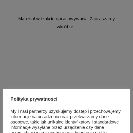
Materiał w trakcie opracowywania. Zapraszamy
wkrótce…
Polityka prywatności
My i nasi partnerzy uzyskujemy dostęp i przechowujemy
informacje na urządzeniu oraz przetwarzamy dane
osobowe, takie jak unikalne identyfikatory i standardowe
TAG LIST
ORGANIZACJE POZARZĄDOWE
informacje wysyłane przez urządzenie czy dane
przeglądania w celu wyboru oraz tworzenia profilu