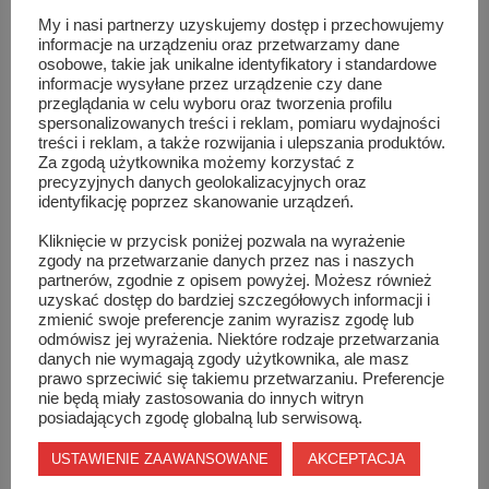
My i nasi partnerzy uzyskujemy dostęp i przechowujemy
Szydłowiec ma nowego burmistrza!!!
informacje na urządzeniu oraz przetwarzamy dane
osobowe, takie jak unikalne identyfikatory i standardowe
informacje wysyłane przez urządzenie czy dane
przeglądania w celu wyboru oraz tworzenia profilu
spersonalizowanych treści i reklam, pomiaru wydajności
treści i reklam, a także rozwijania i ulepszania produktów.
Za zgodą użytkownika możemy korzystać z
precyzyjnych danych geolokalizacyjnych oraz
identyfikację poprzez skanowanie urządzeń.
Kliknięcie w przycisk poniżej pozwala na wyrażenie
zgody na przetwarzanie danych przez nas i naszych
partnerów, zgodnie z opisem powyżej. Możesz również
uzyskać dostęp do bardziej szczegółowych informacji i
zmienić swoje preferencje zanim wyrazisz zgodę lub
odmówisz jej wyrażenia. Niektóre rodzaje przetwarzania
danych nie wymagają zgody użytkownika, ale masz
prawo sprzeciwić się takiemu przetwarzaniu. Preferencje
nie będą miały zastosowania do innych witryn
posiadających zgodę globalną lub serwisową.
Burmistrz potwierdza – komendant Straży Miej...
AKCEPTACJA
USTAWIENIE ZAAWANSOWANE