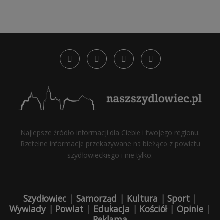
Najlepsze źródło informacji dla Ciebie i twojego regionu.
Rzetelne informacje przekazywane na bieżąco z powiatu
szydłowieckiego i nie tylko.
Szydłowiec
|
Samorząd
|
Kultura
|
Sport
|
Wywiady
|
Powiat
|
Edukacja
|
Kościół
|
Opinie
|
Reklama