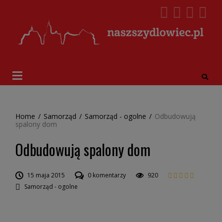
Home
/
Samorząd
/
Samorząd - ogolne
/
Odbudowują
spalony dom
Odbudowują spalony dom
15 maja 2015
0 komentarzy
920
Samorząd - ogolne