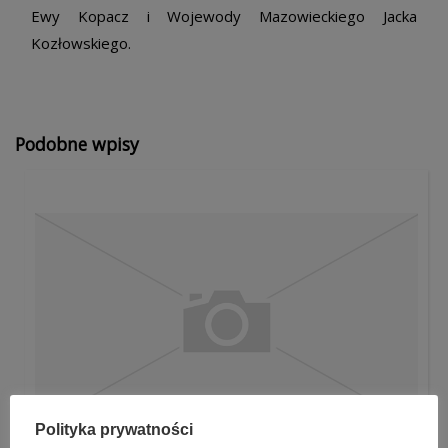
Ewy Kopacz i Wojewody Mazowieckiego Jacka
Kozłowskiego.
Podobne wpisy
Polityka prywatności