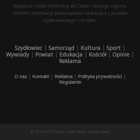
Najlepsze źródło informacji dla Ciebie i twojego regionu.
Rzetelne informacje przekazywane na bieżąco z powiatu
szydłowieckiego i nie tylko.
Szydłowiec
|
Samorząd
|
Kultura
|
Sport
|
Wywiady
|
Powiat
|
Edukacja
|
Kościół
|
Opinie
|
Reklama
O nas
|
Kontakt
|
Reklama
|
Polityka prywatności
|
Regulamin
© 2010-2017 Press - Med 'Nasz Szydłowiec'