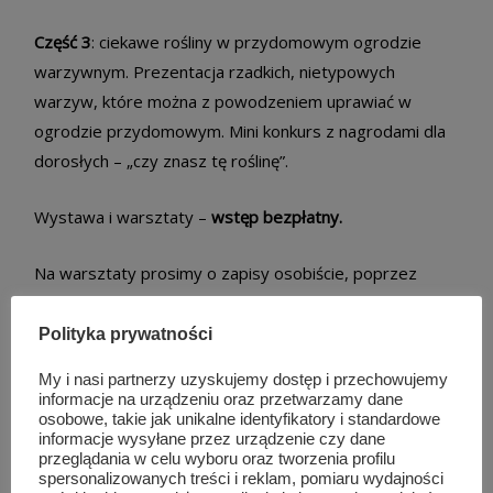
Część 3
: ciekawe rośliny w przydomowym ogrodzie
warzywnym. Prezentacja rzadkich, nietypowych
warzyw, które można z powodzeniem uprawiać w
ogrodzie przydomowym. Mini konkurs z nagrodami dla
dorosłych – „czy znasz tę roślinę”.
Wystawa i warsztaty –
wstęp bezpłatny.
Na warsztaty prosimy o zapisy osobiście, poprzez
facebook lub e-mail:
poczta@we-dworze.pl
Polityka prywatności
Więcej informacji
www.facebook/Dwor-w-Rzucowie
My i nasi partnerzy uzyskujemy dostęp i przechowujemy
informacje na urządzeniu oraz przetwarzamy dane
Wystawa i warsztaty odbędą się w plenerze, na terenie
osobowe, takie jak unikalne identyfikatory i standardowe
informacje wysyłane przez urządzenie czy dane
zabytkowego parku w Rzucowie.
przeglądania w celu wyboru oraz tworzenia profilu
spersonalizowanych treści i reklam, pomiaru wydajności