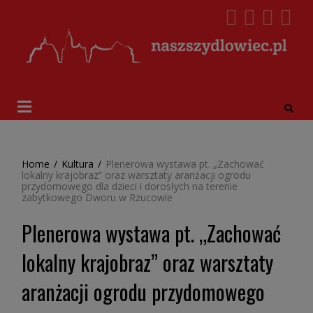
Home
/
Kultura
/
Plenerowa wystawa pt. „Zachować
lokalny krajobraz” oraz warsztaty aranżacji ogrodu
przydomowego dla dzieci i dorosłych na terenie
zabytkowego Dworu w Rzucowie
Plenerowa wystawa pt. „Zachować
lokalny krajobraz” oraz warsztaty
aranżacji ogrodu przydomowego