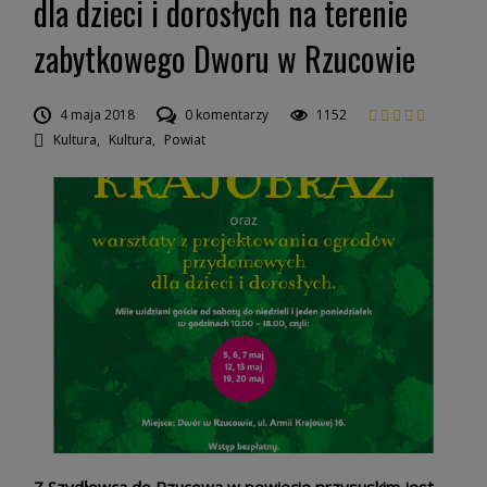
dla dzieci i dorosłych na terenie
zabytkowego Dworu w Rzucowie
4 maja 2018
0 komentarzy
1152
Kultura
,
Kultura
,
Powiat
Z Szydłowca do Rzucowa w powiecie przysuskim jest