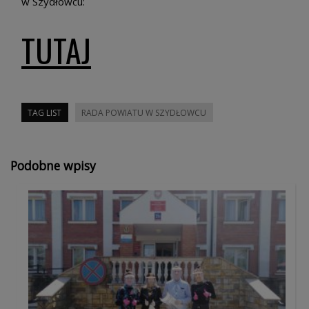
w Szydłowcu:
TUTAJ
TAG LIST
RADA POWIATU W SZYDŁOWCU
Podobne wpisy