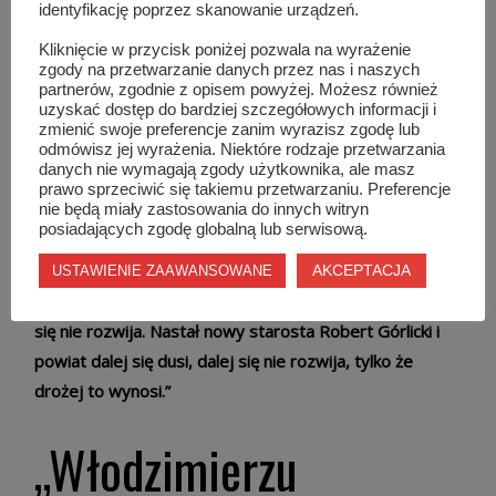
identyfikację poprzez skanowanie urządzeń.
Przypominał o inwestycjach przesuwanych na kolejne
Kliknięcie w przycisk poniżej pozwala na wyrażenie
lata i stwierdził, że nie widzi argumentów
zgody na przetwarzanie danych przez nas i naszych
partnerów, zgodnie z opisem powyżej. Możesz również
przemawiających za niemal maksymalnym
uzyskać dostęp do bardziej szczegółowych informacji i
wynagrodzeniem.
zmienić swoje preferencje zanim wyrazisz zgodę lub
odmówisz jej wyrażenia. Niektóre rodzaje przetwarzania
danych nie wymagają zgody użytkownika, ale masz
W pewnym momencie porównał obecną sytuację do
prawo sprzeciwić się takiemu przetwarzaniu. Preferencje
nie będą miały zastosowania do innych witryn
okresu rządów poprzedniego starosty.
posiadających zgodę globalną lub serwisową.
–
„Wielu ucieszyło się, jak pan Włodzimierz Górlicki
AKCEPTACJA
USTAWIENIE ZAAWANSOWANE
przestał być starostą, bo twierdzili, że powiat się dusi i
się nie rozwija. Nastał nowy starosta Robert Górlicki i
powiat dalej się dusi, dalej się nie rozwija, tylko że
drożej to wynosi.”
„Włodzimierzu