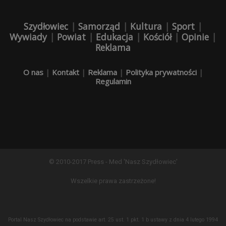
Szydłowiec
|
Samorząd
|
Kultura
|
Sport
|
Wywiady
|
Powiat
|
Edukacja
|
Kościół
|
Opinie
|
Reklama
O nas
|
Kontakt
|
Reklama
|
Polityka prywatności
|
Regulamin
© 2010-2017 Press - Med 'Nasz Szydłowiec'
Wszelkie prawa zastrzeżone!
Portal Nasz Szydłowiec na podstawie art. 25 ust. 1 pkt. 1 b ustawy z dnia 4 lutego 1994