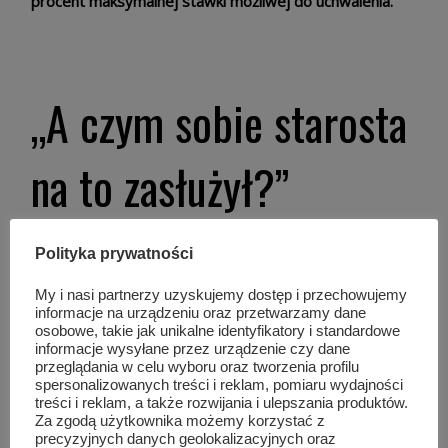
procent maksymalnej stawki możliwej do uchwalenia.”
„A czym sobie starosta
na to zasłużył?”
Najmocniejsza część wystąpienia opozycji dotyczyła
Polityka prywatności
oceny działalności obecnego zarządu powiatu.
My i nasi partnerzy uzyskujemy dostęp i przechowujemy
informacje na urządzeniu oraz przetwarzamy dane
–
„A czymże sobie pan starosta Robert Górlicki na to
osobowe, takie jak unikalne identyfikatory i standardowe
informacje wysyłane przez urządzenie czy dane
zasłużył?”
– pytał Bąk.
przeglądania w celu wyboru oraz tworzenia profilu
spersonalizowanych treści i reklam, pomiaru wydajności
treści i reklam, a także rozwijania i ulepszania produktów.
Radny przekonywał, że mieszkańcy mają prawo
Za zgodą użytkownika możemy korzystać z
oczekiwać konkretnych efektów pracy władz powiatu.
precyzyjnych danych geolokalizacyjnych oraz