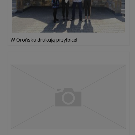
W Orońsku drukują przyłbice!