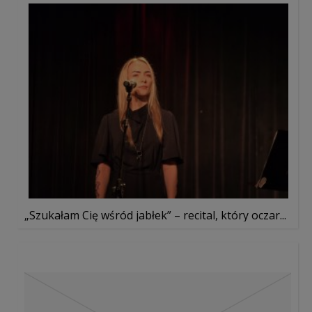
„Szukałam Cię wśród jabłek” – recital, który oczar...