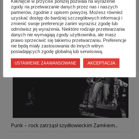
Kliknięcie w przycisk poniżej pozwala na wyrażenie
zgody na przetwarzanie danych przez nas i naszych
partnerów, zgodnie z opisem powyżej. Możesz również
Europejskie Dni Dziedzictwa
uzyskać dostęp do bardziej szczegółowych informacji i
zmienić swoje preferencje zanim wyrazisz zgodę lub
odmówisz jej wyrażenia. Niektóre rodzaje przetwarzania
danych nie wymagają zgody użytkownika, ale masz
prawo sprzeciwić się takiemu przetwarzaniu. Preferencje
nie będą miały zastosowania do innych witryn
posiadających zgodę globalną lub serwisową.
AKCEPTACJA
USTAWIENIE ZAAWANSOWANE
Punk – rock zatrząsł szydłowieckim Zamkiem...