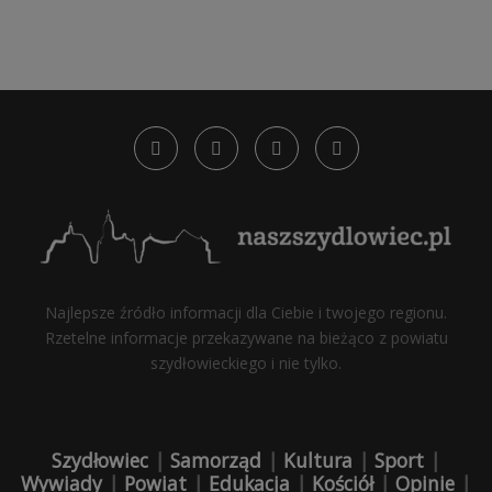
Najlepsze źródło informacji dla Ciebie i twojego regionu.
Rzetelne informacje przekazywane na bieżąco z powiatu
szydłowieckiego i nie tylko.
Szydłowiec
|
Samorząd
|
Kultura
|
Sport
|
Wywiady
|
Powiat
|
Edukacja
|
Kościół
|
Opinie
|