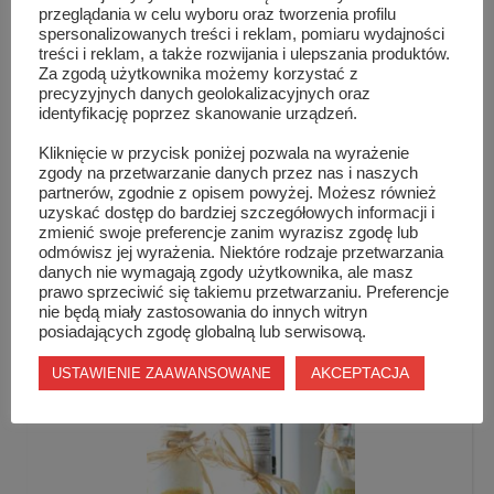
przeglądania w celu wyboru oraz tworzenia profilu
spersonalizowanych treści i reklam, pomiaru wydajności
treści i reklam, a także rozwijania i ulepszania produktów.
Za zgodą użytkownika możemy korzystać z
precyzyjnych danych geolokalizacyjnych oraz
identyfikację poprzez skanowanie urządzeń.
Kliknięcie w przycisk poniżej pozwala na wyrażenie
zgody na przetwarzanie danych przez nas i naszych
partnerów, zgodnie z opisem powyżej. Możesz również
uzyskać dostęp do bardziej szczegółowych informacji i
zmienić swoje preferencje zanim wyrazisz zgodę lub
odmówisz jej wyrażenia. Niektóre rodzaje przetwarzania
danych nie wymagają zgody użytkownika, ale masz
prawo sprzeciwić się takiemu przetwarzaniu. Preferencje
nie będą miały zastosowania do innych witryn
Jak nie zatruć sobie życia?
posiadających zgodę globalną lub serwisową.
AKCEPTACJA
USTAWIENIE ZAAWANSOWANE