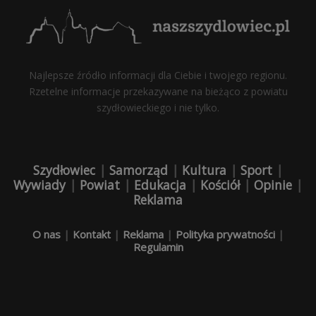
Najlepsze źródło informacji dla Ciebie i twojego regionu.
Rzetelne informacje przekazywane na bieżąco z powiatu
szydłowieckiego i nie tylko.
Szydłowiec
|
Samorząd
|
Kultura
|
Sport
|
Wywiady
|
Powiat
|
Edukacja
|
Kościół
|
Opinie
|
Reklama
O nas
|
Kontakt
|
Reklama
|
Polityka prywatności
|
Regulamin