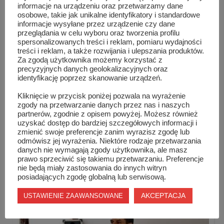
informacje na urządzeniu oraz przetwarzamy dane
osobowe, takie jak unikalne identyfikatory i standardowe
informacje wysyłane przez urządzenie czy dane
przeglądania w celu wyboru oraz tworzenia profilu
spersonalizowanych treści i reklam, pomiaru wydajności
treści i reklam, a także rozwijania i ulepszania produktów.
Za zgodą użytkownika możemy korzystać z
precyzyjnych danych geolokalizacyjnych oraz
identyfikację poprzez skanowanie urządzeń.
Kliknięcie w przycisk poniżej pozwala na wyrażenie
zgody na przetwarzanie danych przez nas i naszych
partnerów, zgodnie z opisem powyżej. Możesz również
uzyskać dostęp do bardziej szczegółowych informacji i
zmienić swoje preferencje zanim wyrazisz zgodę lub
odmówisz jej wyrażenia. Niektóre rodzaje przetwarzania
Kamil Łyczek w wojewódzkim etapie konkursu
danych nie wymagają zgody użytkownika, ale masz
history...
prawo sprzeciwić się takiemu przetwarzaniu. Preferencje
nie będą miały zastosowania do innych witryn
posiadających zgodę globalną lub serwisową.
AKCEPTACJA
USTAWIENIE ZAAWANSOWANE