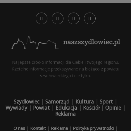
Najlepsze źródło informacji dla Ciebie i twojego regionu.
Rzetelne informacje przekazywane na bieżąco z powiatu
szydłowieckiego i nie tylko.
Szydłowiec
|
Samorząd
|
Kultura
|
Sport
|
Wywiady
|
Powiat
|
Edukacja
|
Kościół
|
Opinie
|
Reklama
O nas
|
Kontakt
|
Reklama
|
Polityka prywatności
|