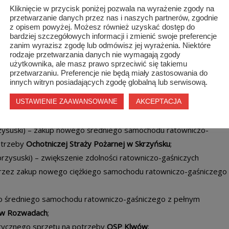
ski) – zakup ciężkiego samochodu ratowniczo-gaśniczego wraz z
Kliknięcie w przycisk poniżej pozwala na wyrażenie zgody na
przetwarzanie danych przez nas i naszych partnerów, zgodnie
z opisem powyżej. Możesz również uzyskać dostęp do
dniego samochodu ratowniczo – gaśniczego z wyposażeniem dla
bardziej szczegółowych informacji i zmienić swoje preferencje
zanim wyrazisz zgodę lub odmówisz jej wyrażenia. Niektóre
matu;
rodzaje przetwarzania danych nie wymagają zgody
iego samochodu ratowniczo-gaśniczego wraz z wyposażeniem
użytkownika, ale masz prawo sprzeciwić się takiemu
przetwarzaniu. Preferencje nie będą miały zastosowania do
przysuski) – zakup nowego ciężkiego samochodu ratowniczo-
innych witryn posiadających zgodę globalną lub serwisową.
tniczą Straż Pożarną w Borkowicach
;
AKCEPTACJA
go ciężkiego samochodu ratowniczo-gaśniczego wraz z pełnym
USTAWIENIE ZAAWANSOWANE
rzysuski) – zakup nowego średniego samochodu ratowniczo-
otrzeby
Ochotniczej Straży Pożarnej w Skrzyńsku
;
rzysuski) – zwiększenie zdolności ratowniczo-gaśniczych
zez zakup nowego ciężkiego samochodu ratowniczo-gaśniczego
go średniego samochodu ratowniczo-gaśniczego z pełnym
j w Rozwadach
;
stycznego sprzętu na potrzeby
OSP Klwów
;