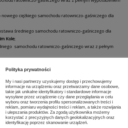
kup nowego ciężkiego samochodu ratowniczo-gaśniczego dla
 dostawa średniego samochodu ratowniczo-gaśniczego dla
im Kole
;
edniego samochodu ratowniczo-gaśniczego wraz z pełnym
kup pojazdu ratowniczo-gaśniczego dla
OSP w Grabowie nad
Polityka prywatności
o samochodu ratowniczo-gaśniczego wraz z pełnym wyposażeniem
My i nasi partnerzy uzyskujemy dostęp i przechowujemy
informacje na urządzeniu oraz przetwarzamy dane osobowe,
takie jak unikalne identyfikatory i standardowe informacje
u pożarniczego dla
OSP Ciepielów
;
wysyłane przez urządzenie czy dane przeglądania w celu
ego samochodu ratowniczo-gaśniczego wraz z nowym
wyboru oraz tworzenia profilu spersonalizowanych treści i
reklam, pomiaru wydajności treści i reklam, a także rozwijania
i ulepszania produktów. Za zgodą użytkownika możemy
– zakup średniego samochodu ratowniczo-gaśniczego wraz z
korzystać z precyzyjnych danych geolokalizacyjnych oraz
identyfikację poprzez skanowanie urządzeń.