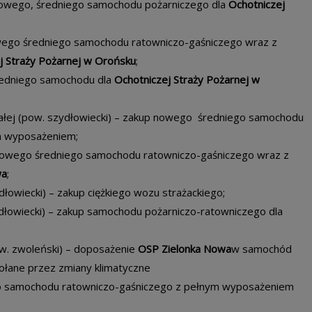
 nowego, średniego samochodu pożarniczego dla
Ochotniczej
owego średniego samochodu ratowniczo-gaśniczego wraz z
j Straży Pożarnej w Orońsku
;
średniego samochodu dla
Ochotniczej Straży Pożarnej w
 Małej (pow. szydłowiecki) – zakup nowego średniego samochodu
m wyposażeniem;
 nowego średniego samochodu ratowniczo-gaśniczego wraz z
wa
;
dłowiecki) – zakup ciężkiego wozu strażackiego;
dłowiecki) – zakup samochodu pożarniczo-ratowniczego dla
w. zwoleński) – doposażenie
OSP Zielonka Nowa
w samochód
ołane przez zmiany klimatyczne
ego samochodu ratowniczo-gaśniczego z pełnym wyposażeniem