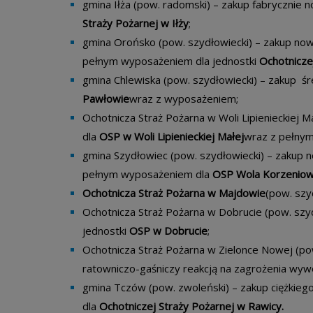
gmina Iłża (pow. radomski) – zakup fabrycznie
Straży Pożarnej w Iłży
;
gmina Orońsko (pow. szydłowiecki) – zakup n
pełnym wyposażeniem dla jednostki
Ochotnicze
gmina Chlewiska (pow. szydłowiecki) – zakup 
Pawłowie
wraz z wyposażeniem;
Ochotnicza Straż Pożarna w Woli Lipienieckiej
dla
OSP w Woli Lipienieckiej
Małej
wraz z pełny
gmina Szydłowiec (pow. szydłowiecki) – zakup
pełnym wyposażeniem dla
OSP Wola Korzenio
Ochotnicza Straż Pożarna w Majdowie
(pow. szy
Ochotnicza Straż Pożarna w Dobrucie (pow. szy
jednostki
OSP w Dobrucie
;
Ochotnicza Straż Pożarna w Zielonce Nowej (po
ratowniczo-gaśniczy reakcją na zagrożenia wyw
gmina Tczów (pow. zwoleński) – zakup ciężki
dla
Ochotniczej Straży Pożarnej w Rawicy.