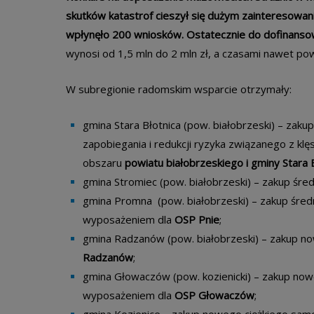
skutków katastrof cieszył się dużym zainteresowa
wpłynęło 200 wniosków. Ostatecznie do dofinans
wynosi od 1,5 mln do 2 mln zł, a czasami nawet pow
W subregionie radomskim wsparcie otrzymały:
gmina Stara Błotnica (pow. białobrzeski) – zak
zapobiegania i redukcji ryzyka związanego z klę
obszaru
powiatu białobrzeskiego i gminy Stara 
gmina Stromiec (pow. białobrzeski) – zakup śr
gmina Promna (pow. białobrzeski) – zakup śre
wyposażeniem dla
OSP Pnie
;
gmina Radzanów (pow. białobrzeski) – zakup 
Radzanów
;
gmina Głowaczów (pow. kozienicki) – zakup no
wyposażeniem dla
OSP Głowaczów
;
gmina Kozienice – zakup nowego ciężkiego sa