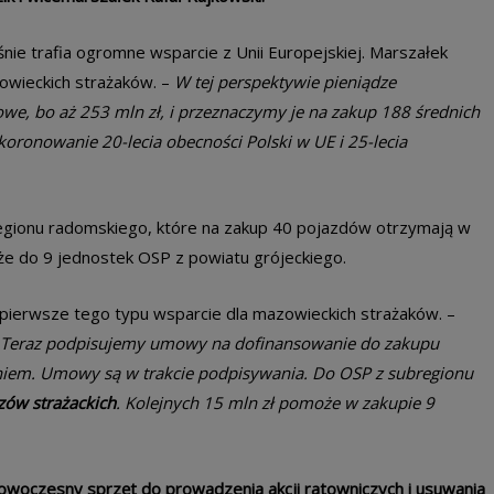
ie trafia ogromne wsparcie z Unii Europejskiej. Marszałek
zowieckich strażaków. –
W tej perspektywie pieniądze
we, bo aż 253 mln zł, i przeznaczymy je na zakup 188 średnich
oronowanie 20-lecia obecności Polski w UE i 25-lecia
regionu radomskiego, które na zakup 40 pojazdów otrzymają w
że do 9 jednostek OSP z powiatu grójeckiego.
 pierwsze tego typu wsparcie dla mazowieckich strażaków. –
Teraz podpisujemy umowy na dofinansowanie do zakupu
iem. Umowy są w trakcie podpisywania. Do OSP z subregionu
ów strażackich
. Kolejnych 15 mln zł pomoże w zakupie 9
owoczesny sprzęt do prowadzenia akcji ratowniczych i usuwania