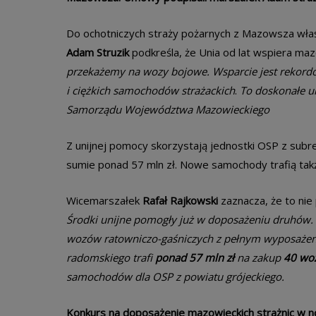
Do ochotniczych straży pożarnych z Mazowsza właśn
Adam Struzik
podkreśla, że Unia od lat wspiera ma
przekażemy na wozy bojowe. Wsparcie jest rekordo
i ciężkich samochodów strażackich
.
To doskonałe uk
Samorządu Województwa Mazowieckiego
Z unijnej pomocy skorzystają jednostki OSP z sub
sumie ponad 57 mln zł. Nowe samochody trafią tak
Wicemarszałek
Rafał Rajkowski
zaznacza, że to nie
Środki unijne pomogły już w doposażeniu druhów.
wozów ratowniczo-gaśniczych z pełnym wyposażen
radomskiego trafi
ponad 57
mln
zł
na zakup
40 woz
samochodów dla OSP z powiatu grójeckiego.
Konkurs na doposażenie mazowieckich strażnic w n