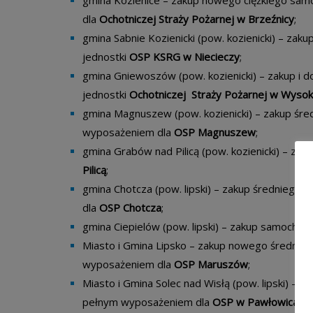
dla
Ochotniczej Straży Pożarnej w Brzeźnicy
;
gmina Sabnie Kozienicki (pow. kozienicki) – za
jednostki
OSP KSRG w Niecieczy
;
gmina Gniewoszów (pow. kozienicki) – zakup i
jednostki
Ochotniczej Straży Pożarnej w Wysok
gmina Magnuszew (pow. kozienicki) – zakup śr
wyposażeniem dla
OSP Magnuszew
;
gmina Grabów nad Pilicą (pow. kozienicki) – za
Pilicą
;
gmina Chotcza (pow. lipski) – zakup średnieg
dla
OSP Chotcza
;
gmina Ciepielów (pow. lipski) – zakup samochod
Miasto i Gmina Lipsko – zakup nowego średni
wyposażeniem dla
OSP Maruszów
;
Miasto i Gmina Solec nad Wisłą (pow. lipski) ­
pełnym wyposażeniem dla
OSP w Pawłowicach
;