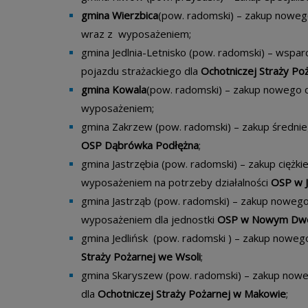
gmina Wierzbica
(pow. radomski) – zakup nowe
wraz z wyposażeniem;
gmina Jedlnia-Letnisko (pow. radomski) – wspa
pojazdu strażackiego dla
Ochotniczej Straży Poż
gmina Kowala
(pow. radomski) – zakup nowego 
wyposażeniem;
gmina Zakrzew (pow. radomski) – zakup średn
OSP Dąbrówka Podłężna
;
gmina Jastrzębia (pow. radomski) – zakup cięż
wyposażeniem na potrzeby działalności
OSP w J
gmina Jastrząb (pow. radomski) ­– zakup nowe
wyposażeniem dla jednostki
OSP w Nowym Dw
gmina Jedlińsk (pow. radomski ) – zakup nowe
Straży Pożarnej we Wsoli
;
gmina Skaryszew (pow. radomski) – zakup now
dla
Ochotniczej Straży Pożarnej w Makowie
;