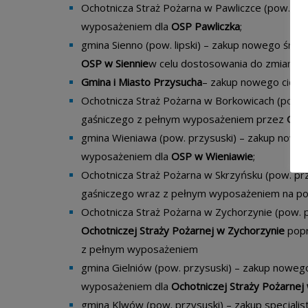
Ochotnicza Straż Pożarna w Pawliczce (pow. lip
wyposażeniem dla
OSP Pawliczka
;
gmina Sienno (pow. lipski) – zakup nowego śre
OSP w Siennie
w celu dostosowania do zmian kli
Gmina i Miasto
Przysucha
– zakup nowego ciężk
Ochotnicza Straż Pożarna w Borkowicach (pow. 
gaśniczego z pełnym wyposażeniem przez
Ocho
gmina Wieniawa (pow. przysuski) – zakup nowe
wyposażeniem dla
OSP w Wieniawie
;
Ochotnicza Straż Pożarna w Skrzyńsku (pow. p
gaśniczego wraz z pełnym wyposażeniem na p
Ochotnicza Straż Pożarna w Zychorzynie (pow. p
Ochotniczej Straży Pożarnej w Zychorzynie
popr
z pełnym wyposażeniem
gmina Gielniów (pow. przysuski) – zakup nowe
wyposażeniem dla
Ochotniczej Straży Pożarne
gmina Klwów (pow. przysuski) – zakup specjali