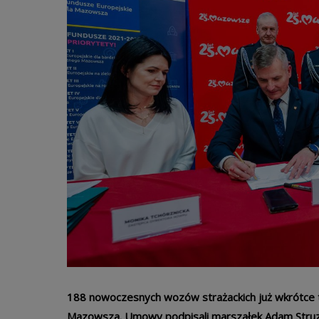
188 nowoczesnych wozów strażackich już wkrótce t
Mazowsza. Umowy podpisali marszałek Adam Struzik