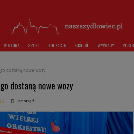
KULTURA
SPORT
EDUKACJA
KOŚCIÓŁ
WYWIADY
PUBLI
iego dostaną nowe wozy
ego dostaną nowe wozy
Samorząd