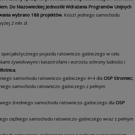
niem. Do Mazowieckiej Jednostki Wdrażania Programów Unijnych
owania wybrano 188 projektów.
Koszt jednego samochodu
yżej 2 mln zł.
up specjalistycznego pojazdu ratowniczo-gaśniczego w celu
skami żywiołowymi i katastrofami i wzrostu ochrony ludności i
Błotnica
;
edniego samochodu ratowniczo-gaśniczego 4×4 dla
OSP Stromiec
;
dniego samochodu ratowniczo-gaśniczego z pełnym
nowego średniego samochodu ratowniczo-gaśniczego dla
OSP
wego ciężkiego samochodu ratowniczo-gaśniczego wraz z pełnym
mochodu ratowniczo-gaśniczego wraz z pełnym wyposażeniem