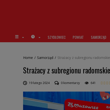
SZYDŁOWIEC
POWIAT
SAMORZĄD
Home
/
Samorząd
/
Strażacy z subregionu radomsk
Strażacy z subregionu radomski
19 lutego 2024
0 komentarzy
641