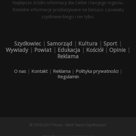
Najlepsze źródło informacji dla Ciebie i twojego regionu.
Rzetelne informacje przekazywane na bieżąco z powiatu
szydłowieckiego i nie tylko.
Szydłowiec
|
Samorząd
|
Kultura
|
Sport
|
Wywiady
|
Powiat
|
Edukacja
|
Kościół
|
Opinie
|
Reklama
O nas
|
Kontakt
|
Reklama
|
Polityka prywatności
|
Regulamin
© 2010-2017 Press - Med 'Nasz Szydłowiec'