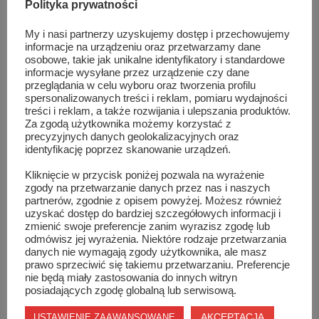
Polityka prywatności
My i nasi partnerzy uzyskujemy dostęp i przechowujemy
informacje na urządzeniu oraz przetwarzamy dane
osobowe, takie jak unikalne identyfikatory i standardowe
informacje wysyłane przez urządzenie czy dane
przeglądania w celu wyboru oraz tworzenia profilu
spersonalizowanych treści i reklam, pomiaru wydajności
treści i reklam, a także rozwijania i ulepszania produktów.
Za zgodą użytkownika możemy korzystać z
precyzyjnych danych geolokalizacyjnych oraz
identyfikację poprzez skanowanie urządzeń.
Kliknięcie w przycisk poniżej pozwala na wyrażenie
zgody na przetwarzanie danych przez nas i naszych
partnerów, zgodnie z opisem powyżej. Możesz również
uzyskać dostęp do bardziej szczegółowych informacji i
zmienić swoje preferencje zanim wyrazisz zgodę lub
odmówisz jej wyrażenia. Niektóre rodzaje przetwarzania
danych nie wymagają zgody użytkownika, ale masz
prawo sprzeciwić się takiemu przetwarzaniu. Preferencje
nie będą miały zastosowania do innych witryn
posiadających zgodę globalną lub serwisową.
AKCEPTACJA
USTAWIENIE ZAAWANSOWANE