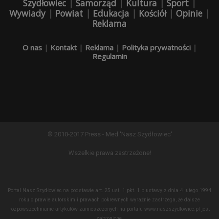
Szydłowiec
|
Samorząd
|
Kultura
|
Sport
|
Wywiady
|
Powiat
|
Edukacja
|
Kościół
|
Opinie
|
Reklama
O nas
|
Kontakt
|
Reklama
|
Polityka prywatności
|
Regulamin
© 2010-2017 Press - Med 'Nasz Szydłowiec'
Wszelkie prawa zastrzeżone!
Portal Nasz Szydłowiec na podstawie art. 25 ust. 1 pkt. 1 b ustawy z dnia 4 lutego 1994
roku o prawie autorskim i prawach pokrewnych wyraźnie zastrzega, że dalsze
rozpowszechnianie artykułów zamieszczonych na portalu www.naszszydlowiec.pl jest
zabronione.