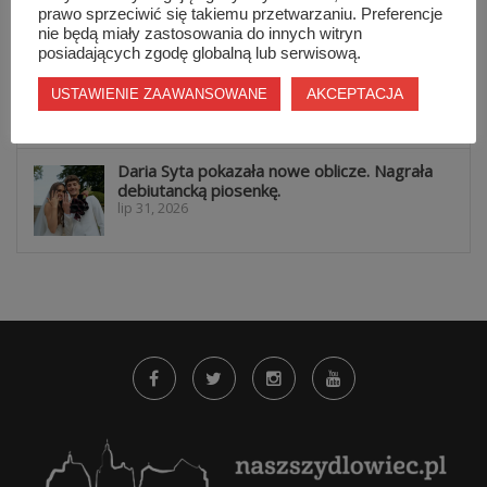
prawo sprzeciwić się takiemu przetwarzaniu. Preferencje
nie będą miały zastosowania do innych witryn
posiadających zgodę globalną lub serwisową.
Koniec z telefonami na lekcjach i przerwach.
Nowe zasady w...
AKCEPTACJA
USTAWIENIE ZAAWANSOWANE
lip 31, 2026
Daria Syta pokazała nowe oblicze. Nagrała
debiutancką piosenkę.
lip 31, 2026