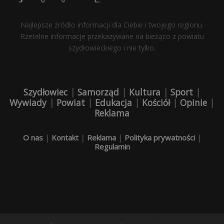
Najlepsze źródło informacji dla Ciebie i twojego regionu.
Rzetelne informacje przekazywane na bieżąco z powiatu
szydłowieckiego i nie tylko.
Szydłowiec
|
Samorząd
|
Kultura
|
Sport
|
Wywiady
|
Powiat
|
Edukacja
|
Kościół
|
Opinie
|
Reklama
O nas
|
Kontakt
|
Reklama
|
Polityka prywatności
|
Regulamin