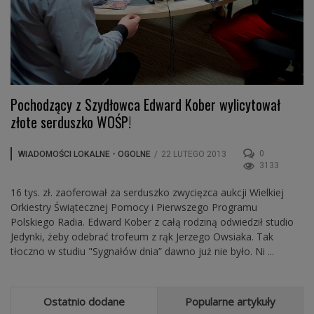
Pochodzący z Szydłowca Edward Kober wylicytował
złote serduszko WOŚP!
0
WIADOMOŚCI LOKALNE - OGOLNE
/
22 LUTEGO 2013
3133
16 tys. zł. zaoferował za serduszko zwycięzca aukcji Wielkiej
Orkiestry Świątecznej Pomocy i Pierwszego Programu
Polskiego Radia. Edward Kober z całą rodziną odwiedził studio
Jedynki, żeby odebrać trofeum z rąk Jerzego Owsiaka. Tak
tłoczno w studiu "Sygnałów dnia” dawno już nie było. Ni ...
Ostatnio dodane
Popularne artykuły