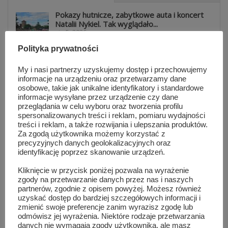
Pokazy hutnicze, zabytkowe auta i koncert
Natalii Nykiel. Tak wyglądało...
sie 5, 2026
Polityka prywatności
Warsztaty taneczne i koncert Blanki. Tłumy
My i nasi partnerzy uzyskujemy dostęp i przechowujemy
na MAZOPikniku w Orońsku
informacje na urządzeniu oraz przetwarzamy dane
sie 5, 2026
osobowe, takie jak unikalne identyfikatory i standardowe
informacje wysyłane przez urządzenie czy dane
przeglądania w celu wyboru oraz tworzenia profilu
Informacje z Mazowsza 161
spersonalizowanych treści i reklam, pomiaru wydajności
sie 4, 2026
treści i reklam, a także rozwijania i ulepszania produktów.
Za zgodą użytkownika możemy korzystać z
precyzyjnych danych geolokalizacyjnych oraz
identyfikację poprzez skanowanie urządzeń.
82 lata od wybuchu Powstania
Warszawskiego. Ich mogiły znajdują się...
Kliknięcie w przycisk poniżej pozwala na wyrażenie
lip 31, 2026
zgody na przetwarzanie danych przez nas i naszych
partnerów, zgodnie z opisem powyżej. Możesz również
uzyskać dostęp do bardziej szczegółowych informacji i
zmienić swoje preferencje zanim wyrazisz zgodę lub
Lokalna reklama, która działa. Dlaczego
odmówisz jej wyrażenia. Niektóre rodzaje przetwarzania
warto być widocznym przez cały...
danych nie wymagają zgody użytkownika, ale masz
lip 31, 2026