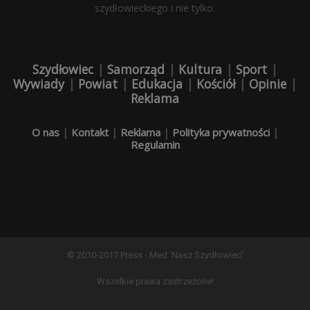
szydłowieckiego i nie tylko.
Szydłowiec
|
Samorząd
|
Kultura
|
Sport
|
Wywiady
|
Powiat
|
Edukacja
|
Kościół
|
Opinie
|
Reklama
O nas
|
Kontakt
|
Reklama
|
Polityka prywatności
|
Regulamin
© 2010-2017 Press - Med 'Nasz Szydłowiec'
Wszelkie prawa zastrzeżone!