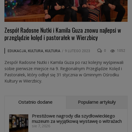
Zespół Radosne Nutki i Kamila Guza znowu najlepsi w
przeglądzie kolęd i pastorałek w Wierzbicy
0
1052
EDUKACJA
,
KULTURA
,
KULTURA
/
9 LUTEGO 2023
Zespół Radosne Nutki i Kamila Guza po raz kolejny wyśpiewali
sobie pierwsze miejsce na 9. Regionalnym Przeglądzie Kolęd i
Pastorałek, który odbył się 31 stycznia w Gminnym Ośrodku
Kultury w Wierzbicy.
Ostatnio dodane
Popularne artykuły
Prestiżowe nagrody dla szydłowieckiego
muzeum za wyjątkową wystawę o witrażach
sie 7, 2026