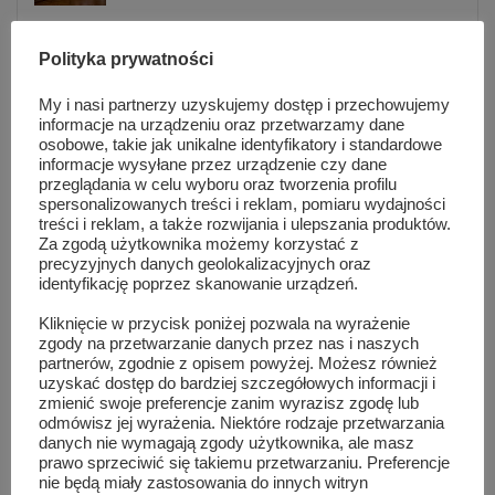
Pokazy hutnicze, zabytkowe auta i koncert
Polityka prywatności
Natalii Nykiel. Tak wyglądało...
sie 5, 2026
My i nasi partnerzy uzyskujemy dostęp i przechowujemy
informacje na urządzeniu oraz przetwarzamy dane
osobowe, takie jak unikalne identyfikatory i standardowe
Warsztaty taneczne i koncert Blanki. Tłumy
informacje wysyłane przez urządzenie czy dane
na MAZOPikniku w Orońsku
przeglądania w celu wyboru oraz tworzenia profilu
sie 5, 2026
spersonalizowanych treści i reklam, pomiaru wydajności
treści i reklam, a także rozwijania i ulepszania produktów.
Za zgodą użytkownika możemy korzystać z
Informacje z Mazowsza 161
precyzyjnych danych geolokalizacyjnych oraz
sie 4, 2026
identyfikację poprzez skanowanie urządzeń.
Kliknięcie w przycisk poniżej pozwala na wyrażenie
zgody na przetwarzanie danych przez nas i naszych
82 lata od wybuchu Powstania
partnerów, zgodnie z opisem powyżej. Możesz również
Warszawskiego. Ich mogiły znajdują się...
uzyskać dostęp do bardziej szczegółowych informacji i
lip 31, 2026
zmienić swoje preferencje zanim wyrazisz zgodę lub
odmówisz jej wyrażenia. Niektóre rodzaje przetwarzania
danych nie wymagają zgody użytkownika, ale masz
prawo sprzeciwić się takiemu przetwarzaniu. Preferencje
Lokalna reklama, która działa. Dlaczego
nie będą miały zastosowania do innych witryn
warto być widocznym przez cały...