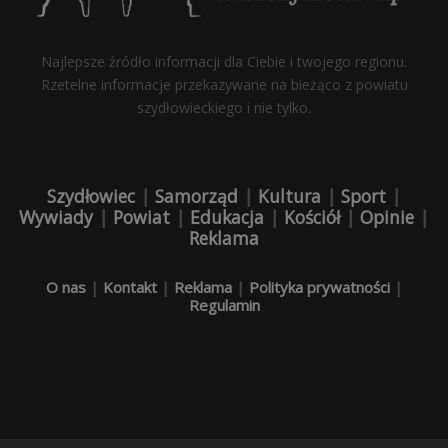
Najlepsze źródło informacji dla Ciebie i twojego regionu.
Rzetelne informacje przekazywane na bieżąco z powiatu
szydłowieckiego i nie tylko.
Szydłowiec
|
Samorząd
|
Kultura
|
Sport
|
Wywiady
|
Powiat
|
Edukacja
|
Kościół
|
Opinie
|
Reklama
O nas
|
Kontakt
|
Reklama
|
Polityka prywatności
|
Regulamin