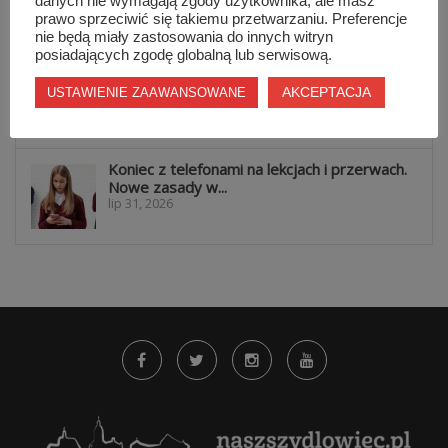
danych nie wymagają zgody użytkownika, ale masz
lip 31, 2026
prawo sprzeciwić się takiemu przetwarzaniu. Preferencje
nie będą miały zastosowania do innych witryn
posiadających zgodę globalną lub serwisową.
Lokalna reklama, która działa. Dlaczego
warto być widocznym przez cały...
AKCEPTACJA
USTAWIENIE ZAAWANSOWANE
lip 31, 2026
Koniec z telefonami na lekcjach i przerwach.
Nowe zasady w...
lip 31, 2026