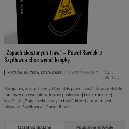
„Zapach skoszonych traw” – Paweł Rawicki z
Szydłowca chce wydać książkę
0
KULTURA
,
KULTURA
,
SZYDŁOWIEC
/
12 WRZEŚNIA 2017
1640
Kampania, którą chcemy Wam dziś przedstawić dotyczy zbiórki
funduszy na wydanie w formie papierowej i elektronicznej
książki pt. „Zapach skoszonych traw”, której autorem jest
obywatel Szydłowca - Paweł Rawicki.
Ostatnio dodane
Popularne artykuły