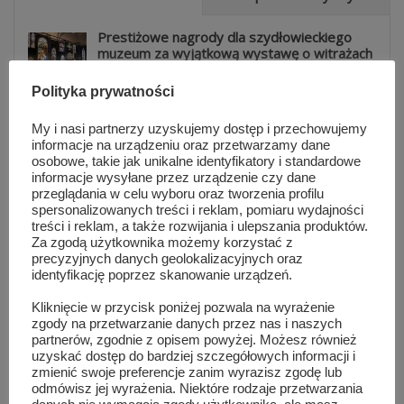
Prestiżowe nagrody dla szydłowieckiego
muzeum za wyjątkową wystawę o witrażach
sie 7, 2026
Polityka prywatności
Pokazy hutnicze, zabytkowe auta i koncert
My i nasi partnerzy uzyskujemy dostęp i przechowujemy
Natalii Nykiel. Tak wyglądało...
informacje na urządzeniu oraz przetwarzamy dane
sie 5, 2026
osobowe, takie jak unikalne identyfikatory i standardowe
informacje wysyłane przez urządzenie czy dane
przeglądania w celu wyboru oraz tworzenia profilu
Warsztaty taneczne i koncert Blanki. Tłumy
spersonalizowanych treści i reklam, pomiaru wydajności
na MAZOPikniku w Orońsku
treści i reklam, a także rozwijania i ulepszania produktów.
sie 5, 2026
Za zgodą użytkownika możemy korzystać z
precyzyjnych danych geolokalizacyjnych oraz
identyfikację poprzez skanowanie urządzeń.
Informacje z Mazowsza 161
Kliknięcie w przycisk poniżej pozwala na wyrażenie
sie 4, 2026
zgody na przetwarzanie danych przez nas i naszych
partnerów, zgodnie z opisem powyżej. Możesz również
uzyskać dostęp do bardziej szczegółowych informacji i
zmienić swoje preferencje zanim wyrazisz zgodę lub
82 lata od wybuchu Powstania
odmówisz jej wyrażenia. Niektóre rodzaje przetwarzania
Warszawskiego. Ich mogiły znajdują się...