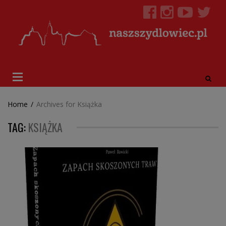
Home
/
Archives for Książka
TAG:
KSIĄŻKA