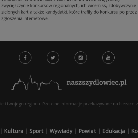
zwyciężczynie konkursów regionalnych, ich wicemiss, zdobywczynie
zielonych kart a także kandydatki, które trafiły do konkursu po przez
zgłoszenia internetowe.
bie i twojego regionu. Rzetelne informacje przekazywane na bieżąco z 
|
Kultura
|
Sport
|
Wywiady
|
Powiat
|
Edukacja
|
Ko