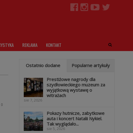
CYSTYKA
REKLAMA
KONTAKT
Ostatnio dodane
Popularne artykuły
Prestiżowe nagrody dla
szydłowieckiego muzeum za
wyjątkową wystawę o
witrażach
sie 7, 2026
0
Pokazy hutnicze, zabytkowe
auta i koncert Natalii Nykiel.
Tak wyglądało...
sie 5, 2026