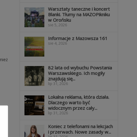
Warsztaty taneczne i koncert
Blanki. Tłumy na MAZOPikniku
w Orońsku
sie 5, 2026
Informacje z Mazowsza 161
sie 4, 2026
nież
82 lata od wybuchu Powstania
Warszawskiego. Ich mogiły
znajdują się...
lip 31, 2026
Lokalna reklama, która działa.
Dlaczego warto być
widocznym przez cały...
lip 31, 2026
Koniec z telefonami na lekcjach
i przerwach. Nowe zasady w...
lip 31, 2026