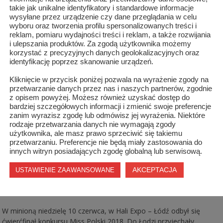
choreograficznych pod czujnym okiem Anny Bubnowskiej, przymiare
takie jak unikalne identyfikatory i standardowe informacje
sesji fotograficznych oraz lekcjach stylizacji i wizażu, zaprezentować
wysyłane przez urządzenie czy dane przeglądania w celu
na scenie.
wyboru oraz tworzenia profilu spersonalizowanych treści i
reklam, pomiaru wydajności treści i reklam, a także rozwijania
i ulepszania produktów. Za zgodą użytkownika możemy
Aleksandra Nowacka powalczy o finał konkursu Miss Polski!
korzystać z precyzyjnych danych geolokalizacyjnych oraz
identyfikację poprzez skanowanie urządzeń.
SZYDŁOWIEC
/
27 CZERWCA 2018
0
2267
Kliknięcie w przycisk poniżej pozwala na wyrażenie zgody na
przetwarzanie danych przez nas i naszych partnerów, zgodnie
Wielokrotnie informowaliśmy już o sukcesach Aleksandry Nowackiej
z opisem powyżej. Możesz również uzyskać dostęp do
Szydłowca w konkursie Miss Ziemi Radomskiej.
bardziej szczegółowych informacji i zmienić swoje preferencje
zanim wyrazisz zgodę lub odmówisz jej wyrażenia. Niektóre
rodzaje przetwarzania danych nie wymagają zgody
użytkownika, ale masz prawo sprzeciwić się takiemu
przetwarzaniu. Preferencje nie będą miały zastosowania do
innych witryn posiadających zgodę globalną lub serwisową.
Aleksandra Nowacka w półfinale Miss Polski
AKCEPTACJA
USTAWIENIE ZAAWANSOWANE
KULTURA
,
KULTURA
,
SZYDŁOWIEC
/
13 CZERWCA 2018
0
W minioną niedzielę 10 czerwca, w Hali Expo – Łódź odbył się
ćwierćfinał konkursu Miss Polski 2018. Do Łodzi przyjechały