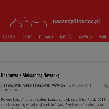
KULTURA
SPORT
EDUKACJA
KOŚCIÓŁ
WYWIADY
PUBLI
Rozmowa z Aleksandrą Nowacką
SZYDŁOWIEC
,
VIDEO SZYDŁOWIEC
,
WYWIADY
/
2 GRUDNIA 2018
2828
Równo tydzień przed finałem konkursu piękności Miss Polski 2018,
spotkaliśmy się w redakcji portalu "Nasz Szydłowiec" z Aleksandrą