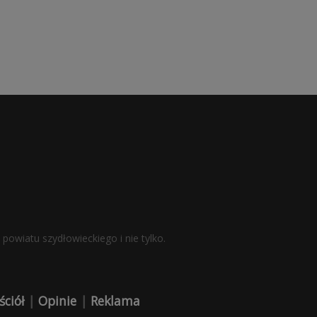
powiatu szydłowieckiego i nie tylko.
ściół
|
Opinie
|
Reklama