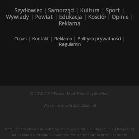
Szydłowiec
|
Samorząd
|
Kultura
|
Sport
|
Wywiady
|
Powiat
|
Edukacja
|
Kościół
|
Opinie
|
Reklama
O nas
|
Kontakt
|
Reklama
|
Polityka prywatności
|
Regulamin
© 2010-2017 Press - Med 'Nasz Szydłowiec'
Wszelkie prawa zastrzeżone!
Portal Nasz Szydłowiec na podstawie art. 25 ust. 1 pkt. 1 b ustawy z dnia 4 lutego 1994
roku o prawie autorskim i prawach pokrewnych wyraźnie zastrzega, że dalsze