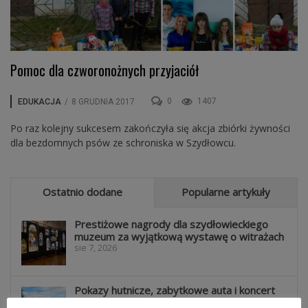
Pomoc dla czworonożnych przyjaciół
0
1407
EDUKACJA
/
8 GRUDNIA 2017
Po raz kolejny sukcesem zakończyła się akcja zbiórki żywności
dla bezdomnych psów ze schroniska w Szydłowcu.
Ostatnio dodane
Popularne artykuły
Prestiżowe nagrody dla szydłowieckiego
muzeum za wyjątkową wystawę o witrażach
sie 7, 2026
Pokazy hutnicze, zabytkowe auta i koncert
Natalii Nykiel. Tak wyglądało...