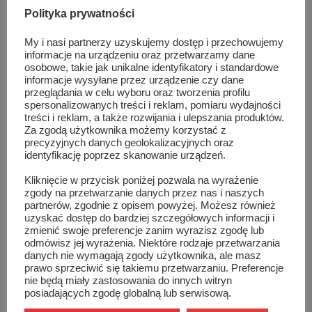
sie 5, 2026
Polityka prywatności
My i nasi partnerzy uzyskujemy dostęp i przechowujemy
Warsztaty taneczne i koncert Blanki. Tłumy
informacje na urządzeniu oraz przetwarzamy dane
na MAZOPikniku w Orońsku
osobowe, takie jak unikalne identyfikatory i standardowe
sie 5, 2026
informacje wysyłane przez urządzenie czy dane
przeglądania w celu wyboru oraz tworzenia profilu
spersonalizowanych treści i reklam, pomiaru wydajności
Informacje z Mazowsza 161
treści i reklam, a także rozwijania i ulepszania produktów.
sie 4, 2026
Za zgodą użytkownika możemy korzystać z
precyzyjnych danych geolokalizacyjnych oraz
identyfikację poprzez skanowanie urządzeń.
Kliknięcie w przycisk poniżej pozwala na wyrażenie
82 lata od wybuchu Powstania
zgody na przetwarzanie danych przez nas i naszych
Warszawskiego. Ich mogiły znajdują się...
lip 31, 2026
partnerów, zgodnie z opisem powyżej. Możesz również
uzyskać dostęp do bardziej szczegółowych informacji i
zmienić swoje preferencje zanim wyrazisz zgodę lub
odmówisz jej wyrażenia. Niektóre rodzaje przetwarzania
Lokalna reklama, która działa. Dlaczego
danych nie wymagają zgody użytkownika, ale masz
warto być widocznym przez cały...
prawo sprzeciwić się takiemu przetwarzaniu. Preferencje
lip 31, 2026
nie będą miały zastosowania do innych witryn
posiadających zgodę globalną lub serwisową.