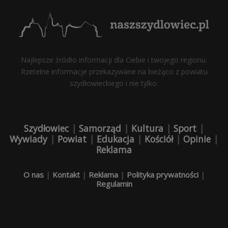
Najlepsze źródło informacji dla Ciebie i twojego regionu.
Rzetelne informacje przekazywane na bieżąco z powiatu
szydłowieckiego i nie tylko.
Szydłowiec
|
Samorząd
|
Kultura
|
Sport
|
Wywiady
|
Powiat
|
Edukacja
|
Kościół
|
Opinie
|
Reklama
O nas
|
Kontakt
|
Reklama
|
Polityka prywatności
|
Regulamin