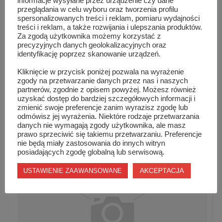
informacje wysyłane przez urządzenie czy dane
przeglądania w celu wyboru oraz tworzenia profilu
spersonalizowanych treści i reklam, pomiaru wydajności
treści i reklam, a także rozwijania i ulepszania produktów.
Za zgodą użytkownika możemy korzystać z
precyzyjnych danych geolokalizacyjnych oraz
identyfikację poprzez skanowanie urządzeń.
Kliknięcie w przycisk poniżej pozwala na wyrażenie
zgody na przetwarzanie danych przez nas i naszych
partnerów, zgodnie z opisem powyżej. Możesz również
uzyskać dostęp do bardziej szczegółowych informacji i
Powiat Szydłowiecki. Przewodnik subiektywny.
zmienić swoje preferencje zanim wyrazisz zgodę lub
Nowa ...
odmówisz jej wyrażenia. Niektóre rodzaje przetwarzania
danych nie wymagają zgody użytkownika, ale masz
prawo sprzeciwić się takiemu przetwarzaniu. Preferencje
nie będą miały zastosowania do innych witryn
posiadających zgodę globalną lub serwisową.
AKCEPTACJA
USTAWIENIE ZAAWANSOWANE