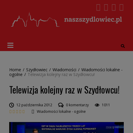
Home
/
Szydłowiec
/
Wiadomości
/
Wiadomości lokalne -
ogolne
/
Telewizja kolejny raz w Szydłowcu!
Telewizja kolejny raz w Szydłowcu!
12 października 2012
0 komentarzy
1011
Wiadomości lokalne - ogolne