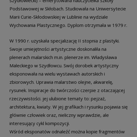
szydłowiecki) – emerytowana nauczycielka Szkoły
Podstawowej w Skłobach. Studiowała na Uniwersytecie
Marii Curie-Skłodowskiej w Lublinie na wydziale
Wychowania Plastycznego. Dyplom otrzymała w 1979 r.
W 1990 r. uzyskała specjalizację II stopnia z plastyki.
Swoje umiejętności artystyczne doskonaliła na
plenerach malarskich m.in. plenerze im. Władysława
Maleckiego w Szydłowcu. Swój dorobek artystyczny
eksponowała na wielu wystawach autorskich i
zbiorowych. Uprawia malarstwo olejne, akwarelę,
rysunek. Inspiracje do twórczości czerpie z otaczającej
rzeczywistości. jej ulubione tematy to: pejzaż,
architektura, kwiaty. W jej grafikach i rysunku pojawia się
głównie człowiek oraz, nieliczny wprawdzie, ale
interesujący cykl kompozycji.
Wśród eksponatów odnaleźć można kopie fragmentów