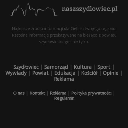
Najlepsze źródło informacji dla Ciebie i twojego regionu.
Rzetelne informacje przekazywane na bieżąco z powiatu
szydłowieckiego i nie tylko.
Szydłowiec
|
Samorząd
|
Kultura
|
Sport
|
Wywiady
|
Powiat
|
Edukacja
|
Kościół
|
Opinie
|
Reklama
O nas
|
Kontakt
|
Reklama
|
Polityka prywatności
|
Regulamin