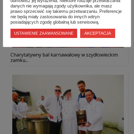
odmówisz jej wyrażenia. Niektóre rodzaje przetwarzania
danych nie wymagają zgody użytkownika, ale masz
prawo sprzeciwić się takiemu przetwarzaniu. Preferencje
nie będą miały zastosowania do innych witryn
posiadających zgodę globalną lub serwisową.
AKCEPTACJA
USTAWIENIE ZAAWANSOWANE
Charytatywny bal karnawałowy w szydłowieckim
zamku...