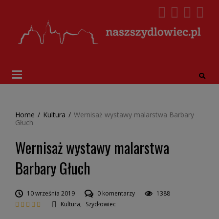
Home
/
Kultura
/
Wernisaż wystawy malarstwa Barbary
Głuch
Wernisaż wystawy malarstwa
Barbary Głuch
10 września 2019
0 komentarzy
1388
Kultura
,
Szydłowiec