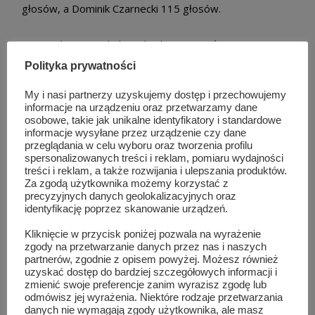
głosów, a Dominik Czarnecki 115 głosów.
W sejmiku po raz kolejny będziemy mieć swojego
przedstawiciela Agnieszkę Górską, będą Leszek
Polityka prywatności
Ruszczyk i Zbigniew Gołąbek znani w powiecie
My i nasi partnerzy uzyskujemy dostęp i przechowujemy
szydłowieckim. Szydłowiec na Was liczy i czeka na Was
informacje na urządzeniu oraz przetwarzamy dane
wcześniej niż przed kolejnymi wyborami
osobowe, takie jak unikalne identyfikatory i standardowe
informacje wysyłane przez urządzenie czy dane
samorządowymi.
przeglądania w celu wyboru oraz tworzenia profilu
spersonalizowanych treści i reklam, pomiaru wydajności
treści i reklam, a także rozwijania i ulepszania produktów.
Pełne wyniki znajdziecie
TUTAJ
Za zgodą użytkownika możemy korzystać z
precyzyjnych danych geolokalizacyjnych oraz
identyfikację poprzez skanowanie urządzeń.
Kliknięcie w przycisk poniżej pozwala na wyrażenie
Podobne wpisy
zgody na przetwarzanie danych przez nas i naszych
partnerów, zgodnie z opisem powyżej. Możesz również
uzyskać dostęp do bardziej szczegółowych informacji i
zmienić swoje preferencje zanim wyrazisz zgodę lub
odmówisz jej wyrażenia. Niektóre rodzaje przetwarzania
danych nie wymagają zgody użytkownika, ale masz