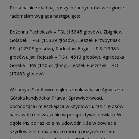
Personalnie skład najlepszych kandydatów w regionie
radomskim wygląda następująco:
Bożenna Pacholczak – PSL (15345 głosów), Zbigniew
Gołąbek – PSL (15329 głosów), Leszek Przybytniak –
PSL (12308 głosów), Radosław Fogiel – PiS (19985
głosów), Jan Rejczak – PiS (14513 głosów), Agnieszka
Górska – PiS (11053 głosy), Leszek Ruszczyk – PO
(17433 głosów).
W samym Szydłowcu najlepsza okazała się Agnieszka
Górska kandydatka Prawa i Sprawiedliwości,
pochodząca i mieszkająca w Szydłowcu. 4051 głosów
naprawdę robi wrażenie w perspektywie powiatu. W
ogóle PiS po raz kolejny udowodnił, że w powiecie
szydłowieckim ma bardzo mocną pozycję, o czym