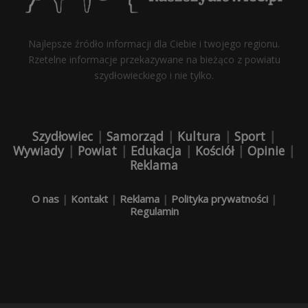
Najlepsze źródło informacji dla Ciebie i twojego regionu.
Rzetelne informacje przekazywane na bieżąco z powiatu
szydłowieckiego i nie tylko.
Szydłowiec
|
Samorząd
|
Kultura
|
Sport
|
Wywiady
|
Powiat
|
Edukacja
|
Kościół
|
Opinie
|
Reklama
O nas
|
Kontakt
|
Reklama
|
Polityka prywatności
|
Regulamin