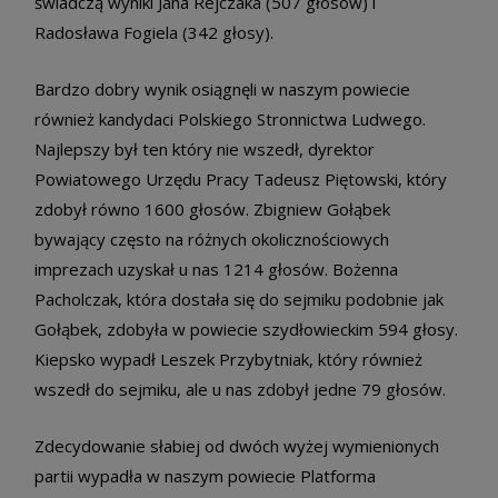
świadczą wyniki Jana Rejczaka (507 głosów) i
Radosława Fogiela (342 głosy).
Bardzo dobry wynik osiągnęli w naszym powiecie
również kandydaci Polskiego Stronnictwa Ludwego.
Najlepszy był ten który nie wszedł, dyrektor
Powiatowego Urzędu Pracy Tadeusz Piętowski, który
zdobył równo 1600 głosów. Zbigniew Gołąbek
bywający często na różnych okolicznościowych
imprezach uzyskał u nas 1214 głosów. Bożenna
Pacholczak, która dostała się do sejmiku podobnie jak
Gołąbek, zdobyła w powiecie szydłowieckim 594 głosy.
Kiepsko wypadł Leszek Przybytniak, który również
wszedł do sejmiku, ale u nas zdobył jedne 79 głosów.
Zdecydowanie słabiej od dwóch wyżej wymienionych
partii wypadła w naszym powiecie Platforma