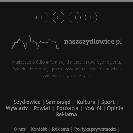
Najlepsze źródło informacji dla Ciebie i twojego regionu.
Rzetelne informacje przekazywane na bieżąco z powiatu
szydłowieckiego i nie tylko.
Szydłowiec
|
Samorząd
|
Kultura
|
Sport
|
Wywiady
|
Powiat
|
Edukacja
|
Kościół
|
Opinie
|
Reklama
O nas
|
Kontakt
|
Reklama
|
Polityka prywatności
|