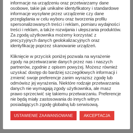
informacje na urządzeniu oraz przetwarzamy dane
Potwierdzeniem udziału w Zjeździe Absolwentów – 7
osobowe, takie jak unikalne identyfikatory i standardowe
informacje wysyłane przez urządzenie czy dane
dekad szydłowieckiego liceum jest dokonanie wpłaty w
przeglądania w celu wyboru oraz tworzenia profilu
sekretariacie szkoły lub na podane niżej konto:
spersonalizowanych treści i reklam, pomiaru wydajności
treści i reklam, a także rozwijania i ulepszania produktów.
Za zgodą użytkownika możemy korzystać z
Zespół Szkół Ogólnokształcących
precyzyjnych danych geolokalizacyjnych oraz
identyfikację poprzez skanowanie urządzeń.
ul. Zamkowa 1, 26-500 Szydłowiec
Kliknięcie w przycisk poniżej pozwala na wyrażenie
zgody na przetwarzanie danych przez nas i naszych
partnerów, zgodnie z opisem powyżej. Możesz również
96 1240 5732 1111 0000 5057 8836
uzyskać dostęp do bardziej szczegółowych informacji i
zmienić swoje preferencje zanim wyrazisz zgodę lub
odmówisz jej wyrażenia. Niektóre rodzaje przetwarzania
w tytule wpłaty proszę podać:
danych nie wymagają zgody użytkownika, ale masz
prawo sprzeciwić się takiemu przetwarzaniu. Preferencje
imię i nazwisko (nazwisko rodowe) oraz rok ukończenia
nie będą miały zastosowania do innych witryn
posiadających zgodę globalną lub serwisową.
szkoły
AKCEPTACJA
USTAWIENIE ZAAWANSOWANE
kontakt: sekretariat liceum tel. 48 617 00 06