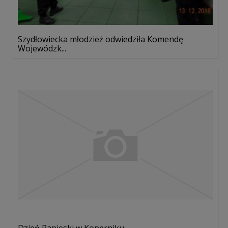
Szydłowiecka młodzież odwiedziła Komendę
Wojewódzk...
Dzień Papieski w Koperniku