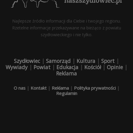
Najlepsze źródło informacji dla Ciebie i twojego regionu.
Rzetelne informacje przekazywane na bieżąco z powiatu
szydłowieckiego i nie tylko.
Szydłowiec
|
Samorząd
|
Kultura
|
Sport
|
Wywiady
|
Powiat
|
Edukacja
|
Kościół
|
Opinie
|
Reklama
O nas
|
Kontakt
|
Reklama
|
Polityka prywatności
|
Regulamin