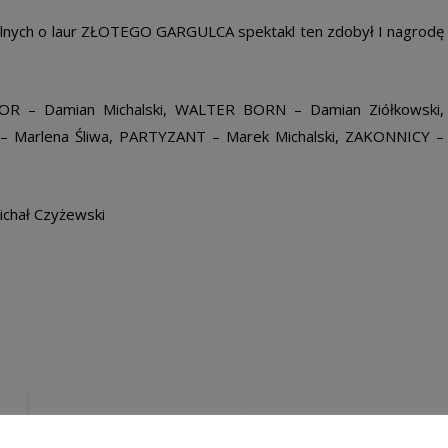
nych o laur ZŁOTEGO GARGULCA spektakl ten zdobył I nagrodę
EOR – Damian Michalski, WALTER BORN – Damian Ziółkowski,
 Marlena Śliwa, PARTYZANT – Marek Michalski, ZAKONNICY –
ichał Czyżewski