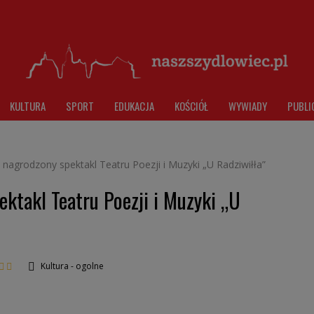
KULTURA
SPORT
EDUKACJA
KOŚCIÓŁ
WYWIADY
PUBLI
 nagrodzony spektakl Teatru Poezji i Muzyki „U Radziwiłła”
ktakl Teatru Poezji i Muzyki „U
Kultura - ogolne