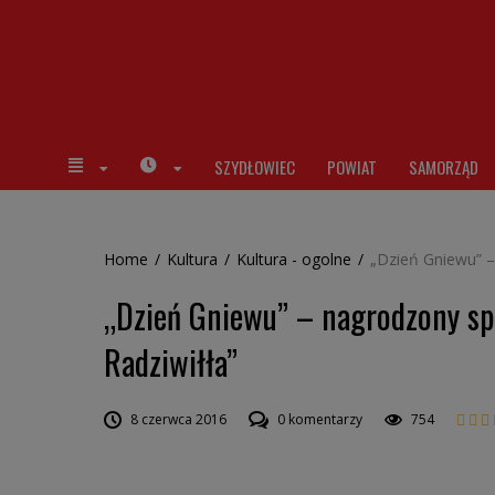
SZYDŁOWIEC
POWIAT
SAMORZĄD
Home
/
Kultura
/
Kultura - ogolne
/
„Dzień Gniewu” –
„Dzień Gniewu” – nagrodzony spe
Radziwiłła”
8 czerwca 2016
0 komentarzy
754