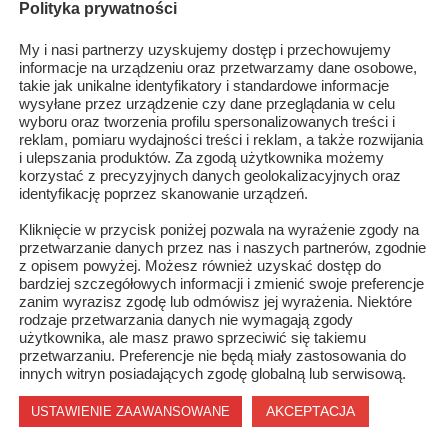
Polityka prywatności
My i nasi partnerzy uzyskujemy dostęp i przechowujemy
informacje na urządzeniu oraz przetwarzamy dane osobowe,
takie jak unikalne identyfikatory i standardowe informacje
wysyłane przez urządzenie czy dane przeglądania w celu
wyboru oraz tworzenia profilu spersonalizowanych treści i
reklam, pomiaru wydajności treści i reklam, a także rozwijania
i ulepszania produktów. Za zgodą użytkownika możemy
korzystać z precyzyjnych danych geolokalizacyjnych oraz
identyfikację poprzez skanowanie urządzeń.
Kliknięcie w przycisk poniżej pozwala na wyrażenie zgody na
przetwarzanie danych przez nas i naszych partnerów, zgodnie
Info z biblioteki
z opisem powyżej. Możesz również uzyskać dostęp do
bardziej szczegółowych informacji i zmienić swoje preferencje
zanim wyrazisz zgodę lub odmówisz jej wyrażenia. Niektóre
rodzaje przetwarzania danych nie wymagają zgody
użytkownika, ale masz prawo sprzeciwić się takiemu
przetwarzaniu. Preferencje nie będą miały zastosowania do
innych witryn posiadających zgodę globalną lub serwisową.
AKCEPTACJA
USTAWIENIE ZAAWANSOWANE