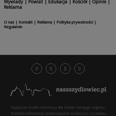
Wywiady
|
Powiat
|
Edukacja
|
Kościół
|
Opinie
|
Reklama
O nas
|
Kontakt
|
Reklama
|
Polityka prywatności
|
Regulamin
Najlepsze źródło informacji dla Ciebie i twojego regionu.
Rzetelne informacje przekazywane na bieżąco z powiatu