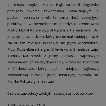
go miejsca sędzia Marian Frąk zarządził dogrywkę
pomiędzy dwoma zawodnikami rywalizującymi o
podium, ponieważ mieli tę samą ilość zdobytych
punktów, a w bezpośrednim pojedynku zremisowali.
Mistrz Michał Kojara wygrał 6 partii a 1 zremisował. Był
jedynym zawodnikiem, który nie doznał żadnej porażki.
Na drugim miejscu uplasował się (tytuł wicemistrza)
Piotr Podsiębierski z gm. Chlewiska, a 3 miejsce zajął
Tomasz Karczewski z gminy Chlewiska. Najlepszym
zawodnikiem gminy Szydłowiec był Krzysztof Adamczyk
z Ciechostowic, który zajął 4 miejsce. Najlepszą
zawodniczką turnieju (tytuł mistrzyni) okazała się
Monika Rokita z gm. Jastrząb.
Czołowi zawodnicy zdobyli następującą ilość punktów:
1. Michał Kojara – 13 pkt.