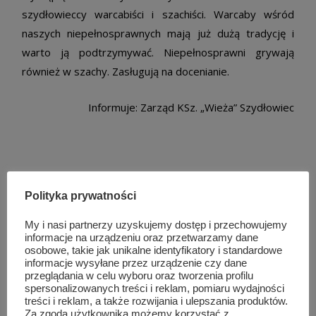
szydłowieccy warcabiści i szachiści. Warcaby wśród
naszych niepełnosprawnych mają już dużą tradycję i
warto ją podtrzymywać. Niepełnosprawni grywają
również w szachy. Zasługują na docenianie.
Informuje: Zarząd KSz. „Wieża” Szydłowiec
Podobne wpisy
Polityka prywatności
My i nasi partnerzy uzyskujemy dostęp i przechowujemy
informacje na urządzeniu oraz przetwarzamy dane
osobowe, takie jak unikalne identyfikatory i standardowe
informacje wysyłane przez urządzenie czy dane
przeglądania w celu wyboru oraz tworzenia profilu
spersonalizowanych treści i reklam, pomiaru wydajności
treści i reklam, a także rozwijania i ulepszania produktów.
Za zgodą użytkownika możemy korzystać z