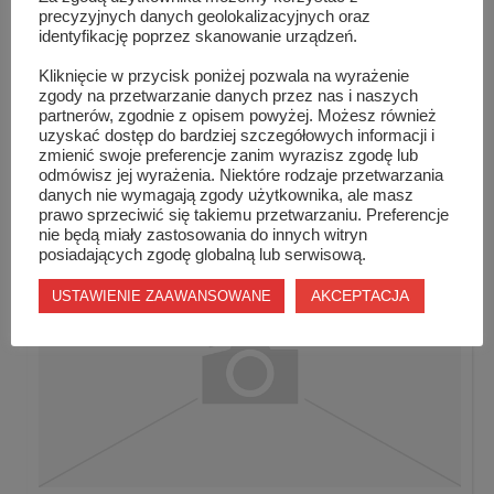
precyzyjnych danych geolokalizacyjnych oraz
identyfikację poprzez skanowanie urządzeń.
Kliknięcie w przycisk poniżej pozwala na wyrażenie
zgody na przetwarzanie danych przez nas i naszych
partnerów, zgodnie z opisem powyżej. Możesz również
uzyskać dostęp do bardziej szczegółowych informacji i
zmienić swoje preferencje zanim wyrazisz zgodę lub
Udany start szydłowieckich karateków
odmówisz jej wyrażenia. Niektóre rodzaje przetwarzania
danych nie wymagają zgody użytkownika, ale masz
prawo sprzeciwić się takiemu przetwarzaniu. Preferencje
nie będą miały zastosowania do innych witryn
posiadających zgodę globalną lub serwisową.
AKCEPTACJA
USTAWIENIE ZAAWANSOWANE