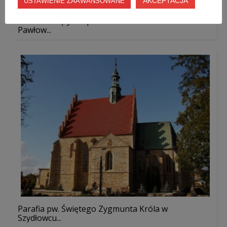
AKCEPTACJA
USTAWIENIE ZAAWANSOWANE
Parafia Świętych Apostołów Piotra i Pawła w
Pawłow...
Parafia pw. Świętego Zygmunta Króla w
Szydłowcu...