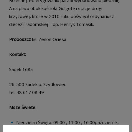
Bolesnej. Po erygowaniu parafii wybudowano plebanię.
A na placu obok kościoła Golgotę i stacje drogi
krzyżowej, które w 2010 roku poświęcił ordynariusz
diecezji radomskiej – bp. Henryk Tomasik.
Proboszcz
ks. Zenon Ociesa
Kontakt:
Sadek 168a
26-500 Sadek p. Szydłowiec
tel. 48 617 08 49
Msze Świete:
Niedziela i Święta: 09:00 , 11:00 , 16:00październik,
18:00 maj,