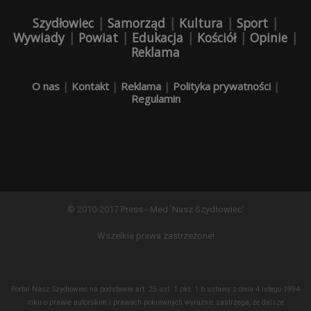
Szydłowiec
|
Samorząd
|
Kultura
|
Sport
|
Wywiady
|
Powiat
|
Edukacja
|
Kościół
|
Opinie
|
Reklama
O nas
|
Kontakt
|
Reklama
|
Polityka prywatności
|
Regulamin
© 2010-2017 Press - Med 'Nasz Szydłowiec'
Wszelkie prawa zastrzeżone!
Portal Nasz Szydłowiec na podstawie art. 25 ust. 1 pkt. 1 b ustawy z dnia 4 lutego 1994
roku o prawie autorskim i prawach pokrewnych wyraźnie zastrzega, że dalsze