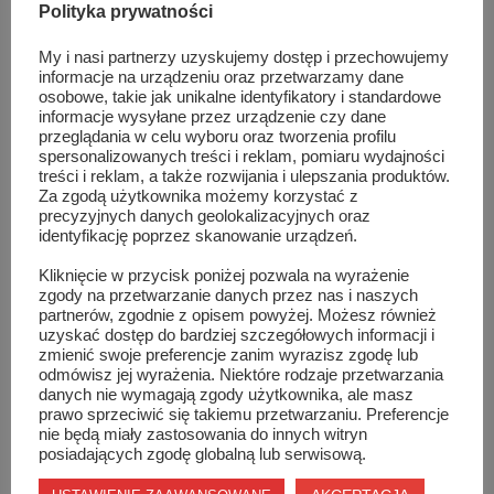
Polityka prywatności
Święta zniesione: 09:00 , 18:00(16.00 zima),
Dni powszednie: 18:00(XI – III 16.00),
My i nasi partnerzy uzyskujemy dostęp i przechowujemy
informacje na urządzeniu oraz przetwarzamy dane
osobowe, takie jak unikalne identyfikatory i standardowe
informacje wysyłane przez urządzenie czy dane
przeglądania w celu wyboru oraz tworzenia profilu
spersonalizowanych treści i reklam, pomiaru wydajności
Podobne wpisy
treści i reklam, a także rozwijania i ulepszania produktów.
Za zgodą użytkownika możemy korzystać z
precyzyjnych danych geolokalizacyjnych oraz
identyfikację poprzez skanowanie urządzeń.
Kliknięcie w przycisk poniżej pozwala na wyrażenie
zgody na przetwarzanie danych przez nas i naszych
partnerów, zgodnie z opisem powyżej. Możesz również
uzyskać dostęp do bardziej szczegółowych informacji i
zmienić swoje preferencje zanim wyrazisz zgodę lub
odmówisz jej wyrażenia. Niektóre rodzaje przetwarzania
danych nie wymagają zgody użytkownika, ale masz
prawo sprzeciwić się takiemu przetwarzaniu. Preferencje
nie będą miały zastosowania do innych witryn
posiadających zgodę globalną lub serwisową.