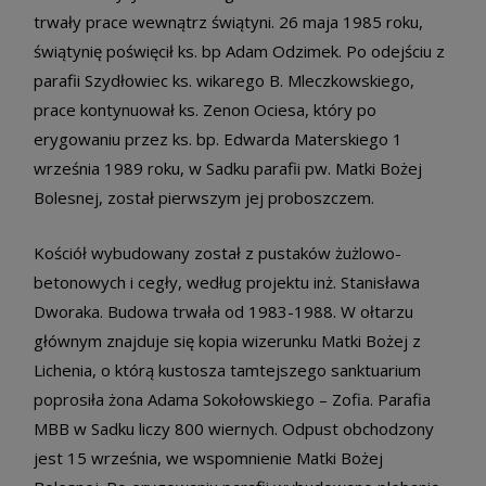
trwały prace wewnątrz świątyni. 26 maja 1985 roku,
świątynię poświęcił ks. bp Adam Odzimek. Po odejściu z
parafii Szydłowiec ks. wikarego B. Mleczkowskiego,
prace kontynuował ks. Zenon Ociesa, który po
erygowaniu przez ks. bp. Edwarda Materskiego 1
września 1989 roku, w Sadku parafii pw. Matki Bożej
Bolesnej, został pierwszym jej proboszczem.
Kościół wybudowany został z pustaków żużlowo-
betonowych i cegły, według projektu inż. Stanisława
Dworaka. Budowa trwała od 1983-1988. W ołtarzu
głównym znajduje się kopia wizerunku Matki Bożej z
Lichenia, o którą kustosza tamtejszego sanktuarium
poprosiła żona Adama Sokołowskiego – Zofia. Parafia
MBB w Sadku liczy 800 wiernych. Odpust obchodzony
jest 15 września, we wspomnienie Matki Bożej