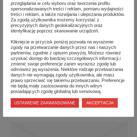
przeglądania w celu wyboru oraz tworzenia profilu
spersonalizowanych treści i reklam, pomiaru wydajności
treści i reklam, a także rozwijania i ulepszania produktów.
Za zgodą użytkownika możemy korzystać z
precyzyjnych danych geolokalizacyjnych oraz
identyfikację poprzez skanowanie urządzeń.
Kliknięcie w przycisk poniżej pozwala na wyrażenie
zgody na przetwarzanie danych przez nas i naszych
partnerów, zgodnie z opisem powyżej. Możesz również
uzyskać dostęp do bardziej szczegółowych informacji i
zmienić swoje preferencje zanim wyrazisz zgodę lub
odmówisz jej wyrażenia. Niektóre rodzaje przetwarzania
danych nie wymagają zgody użytkownika, ale masz
prawo sprzeciwić się takiemu przetwarzaniu. Preferencje
nie będą miały zastosowania do innych witryn
Wszystkich Świętych i 15. kwesta na szydłowieckim
posiadających zgodę globalną lub serwisową.
...
AKCEPTACJA
USTAWIENIE ZAAWANSOWANE