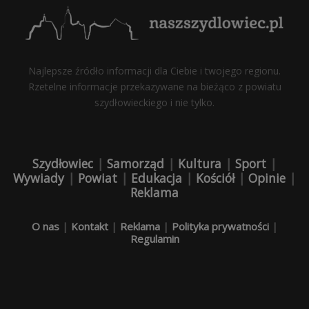
Najlepsze źródło informacji dla Ciebie i twojego regionu.
Rzetelne informacje przekazywane na bieżąco z powiatu
szydłowieckiego i nie tylko.
Szydłowiec
|
Samorząd
|
Kultura
|
Sport
|
Wywiady
|
Powiat
|
Edukacja
|
Kościół
|
Opinie
|
Reklama
O nas
|
Kontakt
|
Reklama
|
Polityka prywatności
|
Regulamin