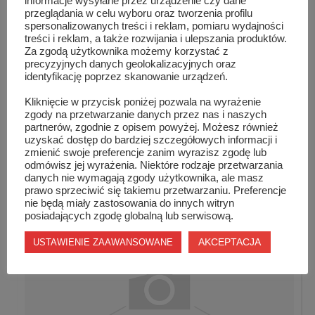
informacje wysyłane przez urządzenie czy dane
przeglądania w celu wyboru oraz tworzenia profilu
spersonalizowanych treści i reklam, pomiaru wydajności
treści i reklam, a także rozwijania i ulepszania produktów.
Za zgodą użytkownika możemy korzystać z
precyzyjnych danych geolokalizacyjnych oraz
identyfikację poprzez skanowanie urządzeń.
Kliknięcie w przycisk poniżej pozwala na wyrażenie
zgody na przetwarzanie danych przez nas i naszych
partnerów, zgodnie z opisem powyżej. Możesz również
uzyskać dostęp do bardziej szczegółowych informacji i
„Piękna i bestia” w szydłowieckim zamk...
zmienić swoje preferencje zanim wyrazisz zgodę lub
odmówisz jej wyrażenia. Niektóre rodzaje przetwarzania
danych nie wymagają zgody użytkownika, ale masz
prawo sprzeciwić się takiemu przetwarzaniu. Preferencje
nie będą miały zastosowania do innych witryn
posiadających zgodę globalną lub serwisową.
AKCEPTACJA
USTAWIENIE ZAAWANSOWANE