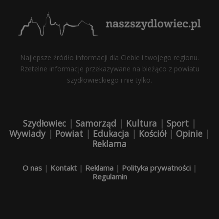
Najlepsze źródło informacji dla Ciebie i twojego regionu.
Rzetelne informacje przekazywane na bieżąco z powiatu
szydłowieckiego i nie tylko.
Szydłowiec
|
Samorząd
|
Kultura
|
Sport
|
Wywiady
|
Powiat
|
Edukacja
|
Kościół
|
Opinie
|
Reklama
O nas
|
Kontakt
|
Reklama
|
Polityka prywatności
|
Regulamin