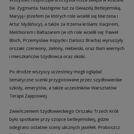
św. Zygmunta. Następnie tuż za Gwiazdą Betlejemską,
Maryją i Józefem (w których role wcielili się Marzena i
Artur Myślińscy), a także za trzema królami: Kacprem,
Melchiorem i Baltazarem (w ich role wcielili się: Paweł
Bloch, Przemysław Kopycki i Dariusz Bracha) wyruszyły
orszaki: czerwony, zielony, niebieski, oraz tłum wiernych
i mieszkańców Szydłowca oraz okolic.
Po drodze wszyscy uczestnicy mogli oglądać
tematyczne scenki przygotowane przez szydłowieckie
szkoły, emerytów, a także uczestników Warsztatów
Terapii Zajęciowej.
Zwieńczeniem Szydłowieckiego Orszaku Trzech Króli
było spotkanie przy szopce betlejemskiej, gdzie
odegrano ostatnie sceny ulicznych jasełek. Proboszcz