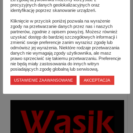
precyzyjnych danych geolokalizacyjnych oraz
identyfikację poprzez skanowanie urządzeń.
Kliknięcie w przycisk poniżej pozwala na wyrażenie
zgody na przetwarzanie danych przez nas i naszych
partnerów, zgodnie z opisem powyżej. Możesz również
uzyskać dostęp do bardziej szczegółowych informacji i
zmienić swoje preferencje zanim wyrazisz zgodę lub
odmówisz jej wyrażenia. Niektóre rodzaje przetwarzania
danych nie wymagają zgody użytkownika, ale masz
TAG LIST
SZYDŁOWIECKI ORSZAK TRZECH KRÓLI
prawo sprzeciwić się takiemu przetwarzaniu. Preferencje
nie będą miały zastosowania do innych witryn
posiadających zgodę globalną lub serwisową.
Podobne wpisy
AKCEPTACJA
USTAWIENIE ZAAWANSOWANE