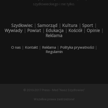
szydłowieckiego i nie tylko.
Szydłowiec
|
Samorząd
|
Kultura
|
Sport
|
Wywiady
|
Powiat
|
Edukacja
|
Kościół
|
Opinie
|
Reklama
O nas
|
Kontakt
|
Reklama
|
Polityka prywatności
|
Regulamin
© 2010-2017 Press - Med 'Nasz Szydłowiec'
Wszelkie prawa zastrzeżone!