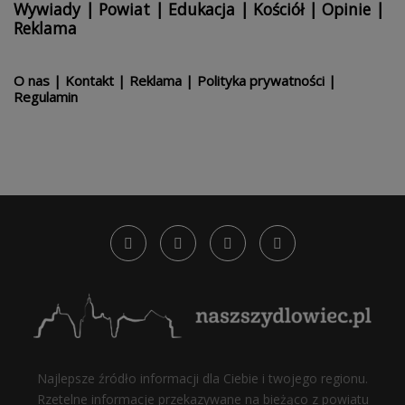
Wywiady
|
Powiat
|
Edukacja
|
Kościół
|
Opinie
|
Reklama
O nas
|
Kontakt
|
Reklama
|
Polityka prywatności
|
Regulamin
Najlepsze źródło informacji dla Ciebie i twojego regionu.
Rzetelne informacje przekazywane na bieżąco z powiatu