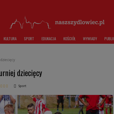
KULTURA
SPORT
EDUKACJA
KOŚCIÓŁ
WYWIADY
PUBLI
 dziecięcy
urniej dziecięcy
Sport