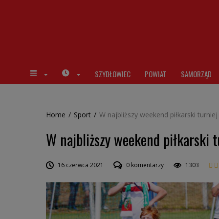
SZYDŁOWIEC
POWIAT
SAMORZĄD
Home
/
Sport
/
W najbliższy weekend piłkarski turniej
W najbliższy weekend piłkarski t
16 czerwca 2021
0 komentarzy
1303