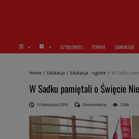
SZYDŁOWIEC
POWIAT
SAMORZĄD
Home
/
Edukacja
/
Edukacja - ogolne
/
W Sadku pamię
W Sadku pamiętali o Święcie Nie
10 listopada 2015
0 komentarzy
1286