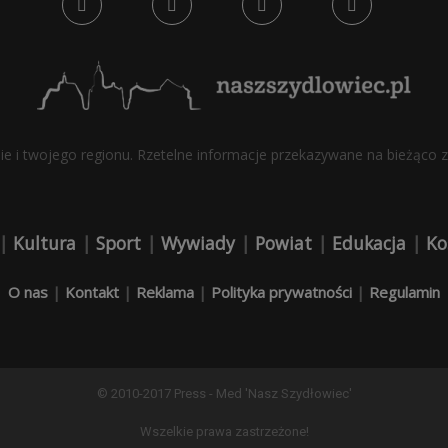
bie i twojego regionu. Rzetelne informacje przekazywane na bieżąco z 
|
Kultura
|
Sport
|
Wywiady
|
Powiat
|
Edukacja
|
Ko
O nas
|
Kontakt
|
Reklama
|
Polityka prywatności
|
Regulamin
© 2010-2017 Press - Med 'Nasz Szydłowiec'
Wszelkie prawa zastrzeżone!