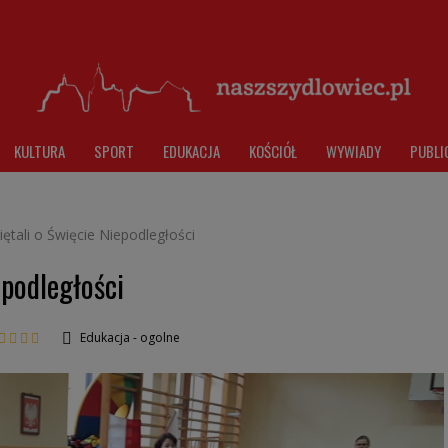
KULTURA
SPORT
EDUKACJA
KOŚCIÓŁ
WYWIADY
PUBLI
tali o Święcie Niepodległości
podległości
Edukacja - ogolne