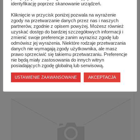
Kiermasz Wielkanocny w Szydłowcu to rewelacyjna
identyfikację poprzez skanowanie urządzeń.
okazja do wspólnego świętowania. W tym roku znów
Kliknięcie w przycisk poniżej pozwala na wyrażenie
było wesoło, kolorowo, słonecznie, a także dostojnie.
zgody na przetwarzanie danych przez nas i naszych
partnerów, zgodnie z opisem powyżej. Możesz również
uzyskać dostęp do bardziej szczegółowych informacji i
{phocagallery
zmienić swoje preferencje zanim wyrazisz zgodę lub
odmówisz jej wyrażenia. Niektóre rodzaje przetwarzania
view=category|categoryid=353|limitstart=0|limitcount=4
danych nie wymagają zgody użytkownika, ale masz
prawo sprzeciwić się takiemu przetwarzaniu. Preferencje
nie będą miały zastosowania do innych witryn
posiadających zgodę globalną lub serwisową.
Podobne wpisy
AKCEPTACJA
USTAWIENIE ZAAWANSOWANE