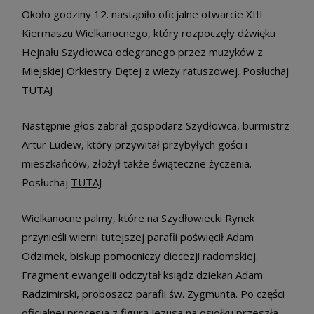
Około godziny 12. nastąpiło oficjalne otwarcie XIII
Kiermaszu Wielkanocnego, który rozpoczęły dźwięku
Hejnału Szydłowca odegranego przez muzyków z
Miejskiej Orkiestry Dętej z wieży ratuszowej. Posłuchaj
TUTAJ
Następnie głos zabrał gospodarz Szydłowca, burmistrz
Artur Ludew, który przywitał przybyłych gości i
mieszkańców, złożył także świąteczne życzenia.
Posłuchaj
TUTAJ
Wielkanocne palmy, które na Szydłowiecki Rynek
przynieśli wierni tutejszej parafii poświęcił Adam
Odzimek, biskup pomocniczy diecezji radomskiej.
Fragment ewangelii odczytał ksiądz dziekan Adam
Radzimirski, proboszcz parafii św. Zygmunta. Po części
oficjalnej procesja z figurą Jezusa na osiołku przeszła