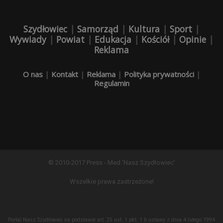
Szydłowiec
|
Samorząd
|
Kultura
|
Sport
|
Wywiady
|
Powiat
|
Edukacja
|
Kościół
|
Opinie
|
Reklama
O nas
|
Kontakt
|
Reklama
|
Polityka prywatności
|
Regulamin
© 2010-2017 Press - Med 'Nasz Szydłowiec'
Wszelkie prawa zastrzeżone!
Portal Nasz Szydłowiec na podstawie art. 25 ust. 1 pkt. 1 b ustawy z dnia 4 lutego 1994