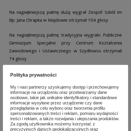
Na najpiękniejszą palmę dużą wygrał Zespół Szkół im
Bp. Jana Chrapka w Majdowie otrzymał 104 głosy
Na najpiękniejszą palmę tradycyjna wygrało Publiczne
Gimnazjum Specjalne przy Centrum Kształcenia
Zawodowego i Ustawicznego w Szydłowcu otrzymali
74 głosy
Podczas kiermaszu wystąpiły ludowe zespoły z terenu
Polityka prywatności
Gminy Szydłowiec: Zespół Rodzinny z Korzyc,
My i nasi partnerzy uzyskujemy dostęp i przechowujemy
Zdziechowianki ze Zdziechowa, Kumosie” z Sadku,
informacje na urządzeniu oraz przetwarzamy dane
Zespół z Chustek oraz Wolanki z Woli Lipenieckiej.
osobowe, takie jak unikalne identyfikatory i standardowe
informacje wysyłane przez urządzenie czy dane
przeglądania w celu wyboru oraz tworzenia profilu
Podczas mszy św. wystąpił Chór Miasta Szydłowca
spersonalizowanych treści i reklam, pomiaru wydajności
treści i reklam, a także rozwijania i ulepszania produktów.
„Gaudium Canti”.
Za zgodą użytkownika możemy korzystać z
precyzyjnych danych geolokalizacyjnych oraz