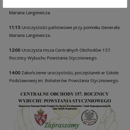
Styczniowego, przemarsz pod pomnik Generała
Mariana Langiewicza.
11:15
Uroczystości państwowe przy pomniku Generała
Mariana Langiewicza.
12:00
Uroczysta msza Centralnych Obchodów 157.
Rocznicy Wybuchu Powstania Styczniowego.
14:00
Zakończenie uroczystości, poczęstunek w Szkole
Podstawowej im. Bohaterów Powstania Styczniowego.