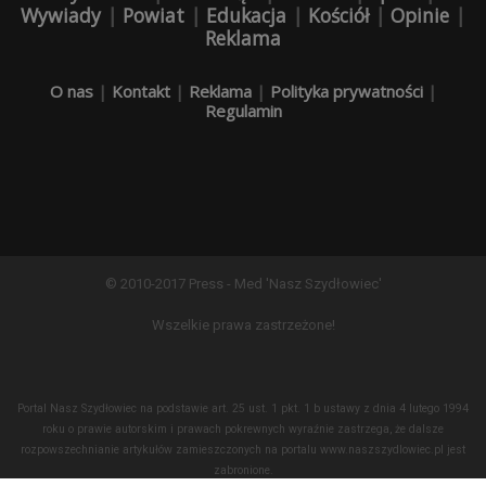
Wywiady
|
Powiat
|
Edukacja
|
Kościół
|
Opinie
|
Reklama
O nas
|
Kontakt
|
Reklama
|
Polityka prywatności
|
Regulamin
© 2010-2017 Press - Med 'Nasz Szydłowiec'
Wszelkie prawa zastrzeżone!
Portal Nasz Szydłowiec na podstawie art. 25 ust. 1 pkt. 1 b ustawy z dnia 4 lutego 1994
roku o prawie autorskim i prawach pokrewnych wyraźnie zastrzega, że dalsze
rozpowszechnianie artykułów zamieszczonych na portalu www.naszszydlowiec.pl jest
zabronione.