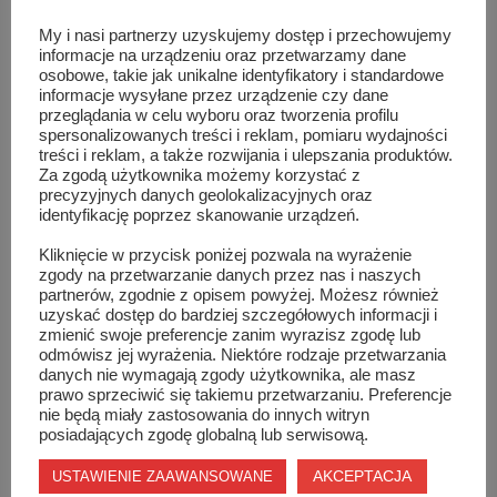
15:30
Uroczystości na Górnym Rynku, salwa honorowa,
apel poległych.
My i nasi partnerzy uzyskujemy dostęp i przechowujemy
informacje na urządzeniu oraz przetwarzamy dane
oddziału Rekonstrukcji Historycznej Pułk Żuawów
osobowe, takie jak unikalne identyfikatory i standardowe
Śmierci, przysięga strzelców Z.S „Strzelec”, złożenie
informacje wysyłane przez urządzenie czy dane
przeglądania w celu wyboru oraz tworzenia profilu
kwiatów, zakończenie Marszu.
spersonalizowanych treści i reklam, pomiaru wydajności
treści i reklam, a także rozwijania i ulepszania produktów.
Za zgodą użytkownika możemy korzystać z
Niedziela
precyzyjnych danych geolokalizacyjnych oraz
identyfikację poprzez skanowanie urządzeń.
19.01.2020r. Wąchock
Kliknięcie w przycisk poniżej pozwala na wyrażenie
zgody na przetwarzanie danych przez nas i naszych
partnerów, zgodnie z opisem powyżej. Możesz również
9:00 – 10:45
uzyskać dostęp do bardziej szczegółowych informacji i
zmienić swoje preferencje zanim wyrazisz zgodę lub
Zwiedzanie muzeum „Walk narodowowyzwoleńczych” w
odmówisz jej wyrażenia. Niektóre rodzaje przetwarzania
Opactwie Cystersów.
danych nie wymagają zgody użytkownika, ale masz
prawo sprzeciwić się takiemu przetwarzaniu. Preferencje
nie będą miały zastosowania do innych witryn
11:00
Rozpoczęcie uroczystości – dworek ul.
posiadających zgodę globalną lub serwisową.
Langiewicza. Złożenie kwiatów przy tablicy
AKCEPTACJA
USTAWIENIE ZAAWANSOWANE
upamiętniającej 150. Rocznicę Wybuchu Powstania