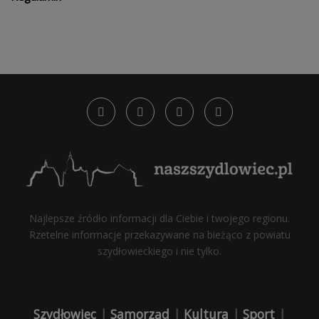
Najlepsze źródło informacji dla Ciebie i twojego regionu.
Rzetelne informacje przekazywane na bieżąco z powiatu
szydłowieckiego i nie tylko.
Szydłowiec
|
Samorząd
|
Kultura
|
Sport
|