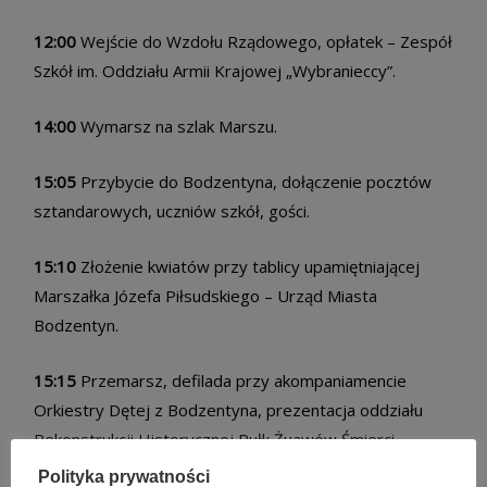
12:00
Wejście do Wzdołu Rządowego, opłatek – Zespół
Szkół im. Oddziału Armii Krajowej „Wybranieccy”.
14:00
Wymarsz na szlak Marszu.
15:05
Przybycie do Bodzentyna, dołączenie pocztów
sztandarowych, uczniów szkół, gości.
15:10
Złożenie kwiatów przy tablicy upamiętniającej
Marszałka Józefa Piłsudskiego – Urząd Miasta
Bodzentyn.
15:15
Przemarsz, defilada przy akompaniamencie
Orkiestry Dętej z Bodzentyna, prezentacja oddziału
Rekonstrukcji Historycznej Pułk Żuawów Śmierci.
Polityka prywatności