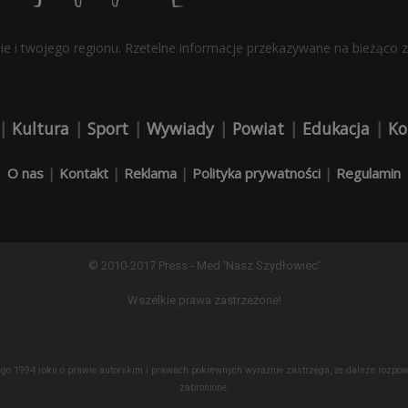
bie i twojego regionu. Rzetelne informacje przekazywane na bieżąco z 
|
Kultura
|
Sport
|
Wywiady
|
Powiat
|
Edukacja
|
Ko
O nas
|
Kontakt
|
Reklama
|
Polityka prywatności
|
Regulamin
© 2010-2017 Press - Med 'Nasz Szydłowiec'
Wszelkie prawa zastrzeżone!
lutego 1994 roku o prawie autorskim i prawach pokrewnych wyraźnie zastrzega, że dalsze roz
zabronione.