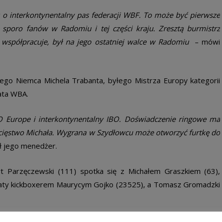
 interkontynentalny pas federacji WBF. To może być pierwsze
sporo fanów w Radomiu i tej części kraju. Zresztą burmistrz
 współpracuje, był na jego ostatniej walce w Radomiu
­ – mówi
nego Niemca Michela Trabanta, byłego Mistrza Europy kategorii
ta WBA. ­
O Europe i interkontynentalny IBO. Doświadczenie ringowe ma
ycięstwo Michała. Wygrana w Szydłowcu może otworzyć furtkę do
ił jego menedżer.
 Parzęczewski (11­1) spotka się z Michałem Graszkiem (6­3),
laty kickboxerem Maurycym Gojko (23­52­5), a Tomasz Gromadzki