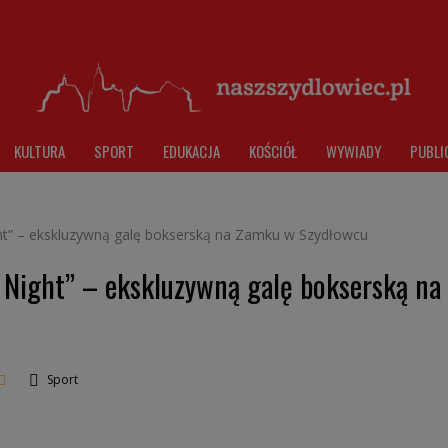
KULTURA
SPORT
EDUKACJA
KOŚCIÓŁ
WYWIADY
PUBLI
t” – ekskluzywną galę bokserską na Zamku w Szydłowcu
Night” – ekskluzywną galę bokserską na
Sport