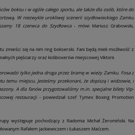
iców boksu i w ogóle całego sportu, ale także dla osób, które do
sportową. W niezwykle urokliwej scenerii szydłowieckiego Zamku
aszamy 18 czerwca do Szydłowca
­- mówi Mariusz Grabowski,
 zmieści się na nim ring bokserski. Fani będą mieli możliwość z
alnych pięściarzy oraz kickboxerów miejscowej Viktorii. ­
 prowadzi tylko jedna droga przez bramę w wieży Zamku. Fosa z
u temu miejscu. Jesteśmy przekonani, że dopiszą i widzowie, i
szony. A dla fanów przygotowaliśmy m.in. specjalne bilety Vip­
cowej restauracji
­- powiedział szef Tymex Boxing Promotion
 grupy występuje pochodzący z Radomia Michał Żeromiński. Na
tułowanym Rafałem Jackiewiczem i Łukaszem Maćcem. ­