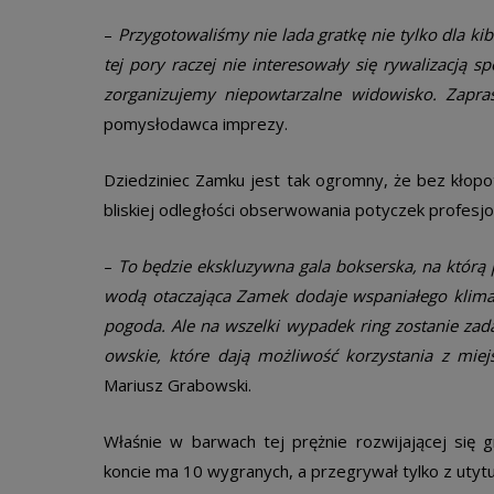
–
Przygotowaliśmy nie lada gratkę nie tylko dla kib
tej pory raczej nie interesowały się rywalizacją 
zorganizujemy niepowtarzalne widowisko. Zapr
pomysłodawca imprezy.
Dziedziniec Zamku jest tak ogromny, że bez kłopotu
bliskiej odległości obserwowania potyczek profesjon
–
To będzie ekskluzywna gala bokserska, na którą
wodą otaczająca Zamek dodaje wspaniałego klimat
pogoda. Ale na wszelki wypadek ring zostanie zada
owskie, które dają możliwość korzystania z miejs
Mariusz Grabowski.
Właśnie w barwach tej prężnie rozwijającej się
koncie ma 10 wygranych, a przegrywał tylko z uty