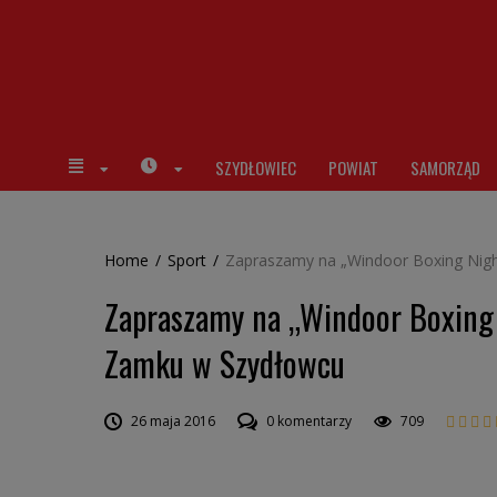
SZYDŁOWIEC
POWIAT
SAMORZĄD
Home
/
Sport
/
Zapraszamy na „Windoor Boxing Nigh
Zapraszamy na „Windoor Boxing 
Zamku w Szydłowcu
26 maja 2016
0 komentarzy
709