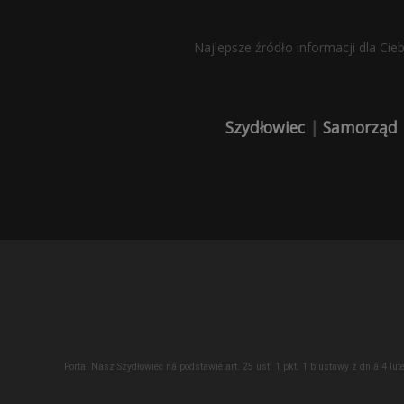
Najlepsze źródło informacji dla Cie
Szydłowiec
|
Samorząd
Portal Nasz Szydłowiec na podstawie art. 25 ust. 1 pkt. 1 b ustawy z dnia 4 