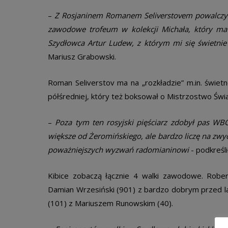
–
Z Rosjaninem Romanem Seliverstovem powalczy o
zawodowe trofeum w kolekcji Michała, który ma 
Szydłowca Artur Ludew, z którym mi się świetnie
Mariusz Grabowski.
Roman Seliverstov ma na „rozkładzie” m.in. świet
półśredniej, który też boksował o Mistrzostwo Świa
–
Poza tym ten rosyjski pięściarz zdobył pas WB
większe od Żeromińskiego, ale bardzo liczę na zw
poważniejszych wyzwań radomianinowi
­- podkreśl
Kibice zobaczą łącznie 4 walki zawodowe. Robert
Damian Wrzesiński (9­0­1) z bardzo dobrym przed 
(1­0­1) z Mariuszem Runowskim (4­0). ­