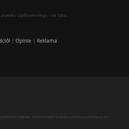
powiatu szydłowieckiego i nie tylko.
ściół
|
Opinie
|
Reklama
powszechnianie artykułów zamieszczonych na portalu www.naszszydlowiec.pl jest