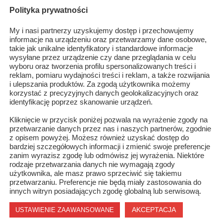
ng, dlatego nie zabraknie też potyczek z udziałem zawodników
Polityka prywatności
odał Mariusz Grabowski. Szydłowiec reprezentować będą: Piotr
dziś trzymajmy kciuki za naszych reprezentantów, którzy starają
My i nasi partnerzy uzyskujemy dostęp i przechowujemy
informacje na urządzeniu oraz przetwarzamy dane osobowe,
prezy w Szydłowcu.
takie jak unikalne identyfikatory i standardowe informacje
wysyłane przez urządzenie czy dane przeglądania w celu
tycznych. Na dziedzińcu szydłowieckiego Zamku wystąpią m.in.
wyboru oraz tworzenia profilu spersonalizowanych treści i
reklam, pomiaru wydajności treści i reklam, a także rozwijania
 Arek Kłusowski i Jagoda Kret
i ulepszania produktów. Za zgodą użytkownika możemy
korzystać z precyzyjnych danych geolokalizacyjnych oraz
identyfikację poprzez skanowanie urządzeń.
empik oraz w Biurze Podroży­ BIG HOLIDAY­ Radom ul. Wałowa 7 i
Kliknięcie w przycisk poniżej pozwala na wyrażenie zgody na
przetwarzanie danych przez nas i naszych partnerów, zgodnie
z opisem powyżej. Możesz również uzyskać dostęp do
wego & K1 w Szydłowcu jest portal
www.naszszydlowiec.pl
bardziej szczegółowych informacji i zmienić swoje preferencje
zanim wyrazisz zgodę lub odmówisz jej wyrażenia. Niektóre
rodzaje przetwarzania danych nie wymagają zgody
użytkownika, ale masz prawo sprzeciwić się takiemu
przetwarzaniu. Preferencje nie będą miały zastosowania do
innych witryn posiadających zgodę globalną lub serwisową.
AKCEPTACJA
USTAWIENIE ZAAWANSOWANE