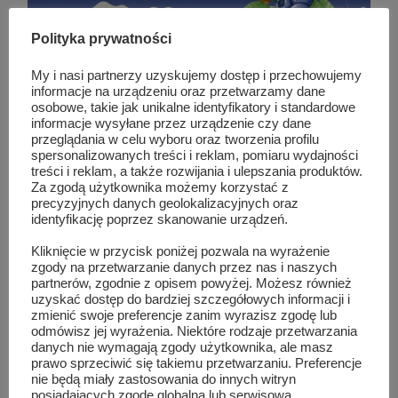
Polityka prywatności
My i nasi partnerzy uzyskujemy dostęp i przechowujemy
informacje na urządzeniu oraz przetwarzamy dane
osobowe, takie jak unikalne identyfikatory i standardowe
informacje wysyłane przez urządzenie czy dane
przeglądania w celu wyboru oraz tworzenia profilu
TAG LIST
GMIN SZYDŁOWIEC
spersonalizowanych treści i reklam, pomiaru wydajności
treści i reklam, a także rozwijania i ulepszania produktów.
Za zgodą użytkownika możemy korzystać z
precyzyjnych danych geolokalizacyjnych oraz
Podobne wpisy
identyfikację poprzez skanowanie urządzeń.
Kliknięcie w przycisk poniżej pozwala na wyrażenie
zgody na przetwarzanie danych przez nas i naszych
partnerów, zgodnie z opisem powyżej. Możesz również
uzyskać dostęp do bardziej szczegółowych informacji i
zmienić swoje preferencje zanim wyrazisz zgodę lub
odmówisz jej wyrażenia. Niektóre rodzaje przetwarzania
danych nie wymagają zgody użytkownika, ale masz
prawo sprzeciwić się takiemu przetwarzaniu. Preferencje
nie będą miały zastosowania do innych witryn
posiadających zgodę globalną lub serwisową.