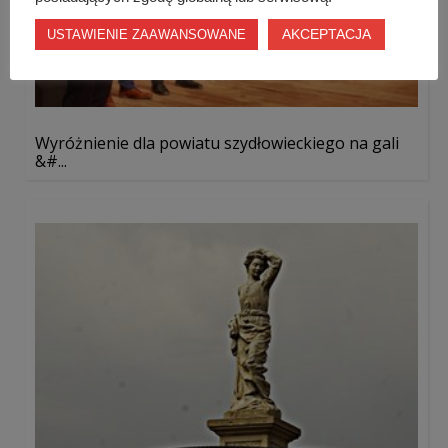
AKCEPTACJA
USTAWIENIE ZAAWANSOWANE
Wyróżnienie dla powiatu szydłowieckiego na gali
&#...