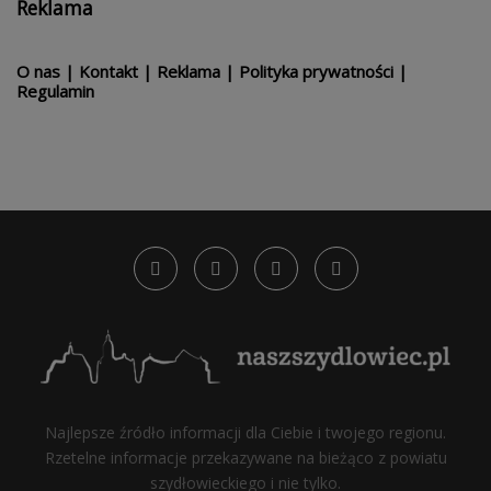
Reklama
O nas
|
Kontakt
|
Reklama
|
Polityka prywatności
|
Regulamin
Najlepsze źródło informacji dla Ciebie i twojego regionu.
Rzetelne informacje przekazywane na bieżąco z powiatu
szydłowieckiego i nie tylko.