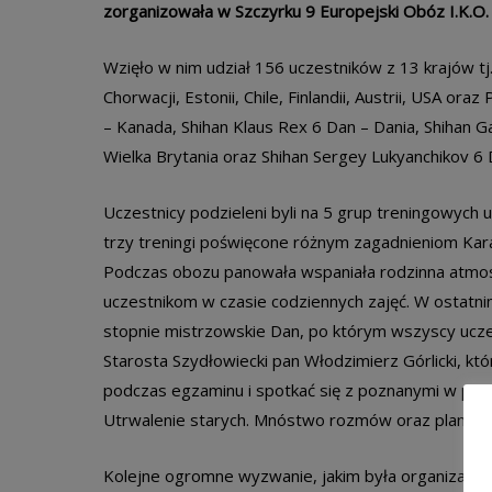
zorganizowała w Szczyrku 9 Europejski Obóz I.K.O
Wzięło w nim udział 156 uczestników z 13 krajów tj. K
Chorwacji, Estonii, Chile, Finlandii, Austrii, USA or
– Kanada, Shihan Klaus Rex 6 Dan – Dania, Shihan G
Wielka Brytania oraz Shihan Sergey Lukyanchikov 6 
Uczestnicy podzieleni byli na 5 grup treningowych
trzy treningi poświęcone różnym zagadnieniom Ka
Podczas obozu panowała wspaniała rodzinna atmos
uczestnikom w czasie codziennych zajęć. W ostatn
stopnie mistrzowskie Dan, po którym wszyscy uczes
Starosta Szydłowiecki pan Włodzimierz Górlicki, k
podczas egzaminu i spotkać się z poznanymi w prze
Utrwalenie starych. Mnóstwo rozmów oraz plany n
Kolejne ogromne wyzwanie, jakim była organizacja