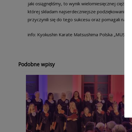
jaki osiągnęliśmy, to wynik wielomiesięcznej ciężkie
której składam najserdeczniejsze podziękowania. D
przyczynili się do tego sukcesu oraz pomagali nam 
info: Kyokushin Karate Matsushima Polska „MUSHI
Podobne wpisy