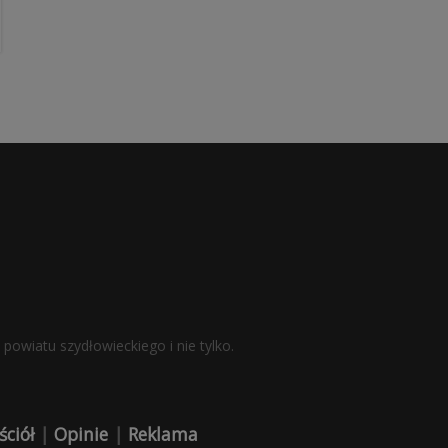
powiatu szydłowieckiego i nie tylko.
ściół
|
Opinie
|
Reklama