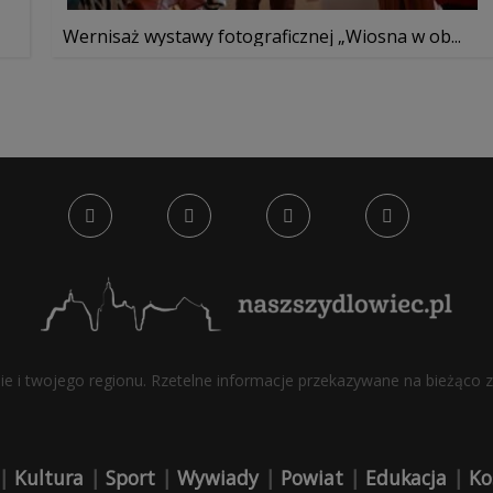
Wernisaż wystawy fotograficznej „Wiosna w ob...
bie i twojego regionu. Rzetelne informacje przekazywane na bieżąco z 
|
Kultura
|
Sport
|
Wywiady
|
Powiat
|
Edukacja
|
Ko