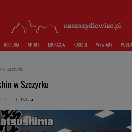
KULTURA
SPORT
EDUKACJA
KOŚCIÓŁ
WYWIADY
PUBLI
n w Szczyrku
shin w Szczyrku
Kultura