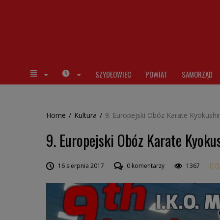
SZYDŁOWIEC
POWIAT
SAMORZĄD
Home
/
Kultura
/
9. Europejski Obóz Karate Kyokushi
9. Europejski Obóz Karate Kyoku
16 sierpnia 2017
0 komentarzy
1367