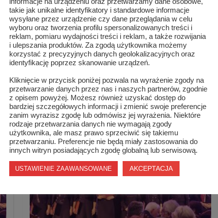
informacje na urządzeniu oraz przetwarzamy dane osobowe,
j pracy kadry instruktorsko- pedagogicznej naszej organizacji,
takie jak unikalne identyfikatory i standardowe informacje
ziękuję również wszystkim, którzy w najmniejszym stopniu
wysyłane przez urządzenie czy dane przeglądania w celu
wyboru oraz tworzenia profilu spersonalizowanych treści i
w realizacji tego przedsięwzięcia. Ogromne OSU!!!
reklam, pomiaru wydajności treści i reklam, a także rozwijania
i ulepszania produktów. Za zgodą użytkownika możemy
korzystać z precyzyjnych danych geolokalizacyjnych oraz
N” Honbu Dojo Szydłowiec
identyfikację poprzez skanowanie urządzeń.
Kliknięcie w przycisk poniżej pozwala na wyrażenie zgody na
przetwarzanie danych przez nas i naszych partnerów, zgodnie
z opisem powyżej. Możesz również uzyskać dostęp do
bardziej szczegółowych informacji i zmienić swoje preferencje
zanim wyrazisz zgodę lub odmówisz jej wyrażenia. Niektóre
rodzaje przetwarzania danych nie wymagają zgody
użytkownika, ale masz prawo sprzeciwić się takiemu
przetwarzaniu. Preferencje nie będą miały zastosowania do
innych witryn posiadających zgodę globalną lub serwisową.
AKCEPTACJA
USTAWIENIE ZAAWANSOWANE