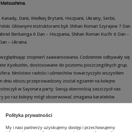
. Matsushima.
anady, Danii, Wielkiej Brytanii, Hiszpanii, Ukrainy, Serbii,
az Polski. Głównymi instruktorami byli: Shihan Roman Szyrajew 7 Dan
abriel Berluenga 6 Dan – Hiszpania, Shihan Roman Kucfir 6 Dan –
Dan – Ukraina.
 uwzględniając stopnień zaawansowania. Codziennie odbywały się
rate Kyokushin, dostosowane do poziomu poszczególnych grup.
fera. Mnóstwo radości i uśmiechów towarzyszyło wszystkim
im dniu obozu przeprowadzony został egzamin na kolejne
tniczyli w Sayonara party. Swoją obecnością zaszczycił nas
tóry po raz kolejny mógł obserwować zmagania karateków
szłości instruktorami. Nawiązanie nowych znajomości.
a przyszłość. To wszystko towarzyszyło uczestnikom obozu.
Polityka prywatności
 9 Europejskiego Obozu Karate Kyokushin i bezgraniczny sukces
My i nasi partnerzy uzyskujemy dostęp i przechowujemy