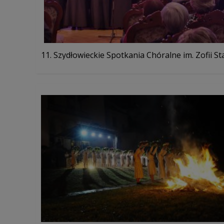
11. Szydłowieckie Spotkania Chóralne im. Zofii Sta.