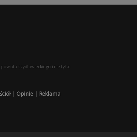
powiatu szydłowieckiego i nie tylko.
ściół
|
Opinie
|
Reklama