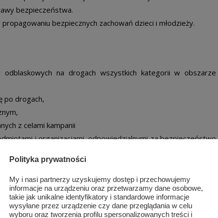
prawy bezpieczeństwa.
 propagowaniu bezpiecznych zachowań dzieci i młodzieży.
odblaskowych na drogach wszystkich kategorii w obszarze
ę po drogach,
cznym,
ych z celami kampanii
dmiotami i organizacjami, odpowiedzialnymi za bezpieczeństwo
atycznych związanych z celami kampanii.
Polityka prywatności
My i nasi partnerzy uzyskujemy dostęp i przechowujemy
informacje na urządzeniu oraz przetwarzamy dane osobowe,
takie jak unikalne identyfikatory i standardowe informacje
wysyłane przez urządzenie czy dane przeglądania w celu
wyboru oraz tworzenia profilu spersonalizowanych treści i