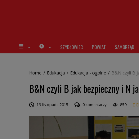
SZYDŁOWIEC
POWIAT
SAMORZĄD
Home
/
Edukacja
/
Edukacja - ogolne
/
B&N czyli B j
B&N czyli B jak bezpieczny i N j
19 listopada 2015
0 komentarzy
859