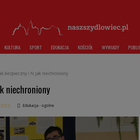
KULTURA
SPORT
EDUKACJA
KOŚCIÓŁ
WYWIADY
PUBLI
ak bezpieczny i N jak niechroniony
ak niechroniony
Edukacja - ogolne