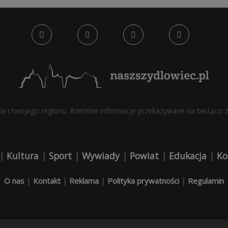
bie i twojego regionu. Rzetelne informacje przekazywane na bieżąco z 
|
Kultura
|
Sport
|
Wywiady
|
Powiat
|
Edukacja
|
Ko
O nas
|
Kontakt
|
Reklama
|
Polityka prywatności
|
Regulamin