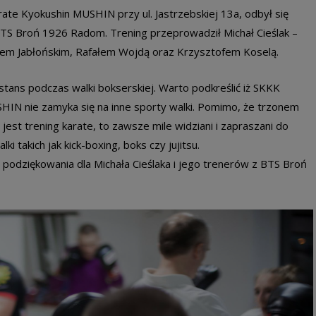
e Kyokushin MUSHIN przy ul. Jastrzebskiej 13a, odbył się
TS Broń 1926 Radom. Trening przeprowadził Michał Cieślak –
m Jabłońskim, Rafałem Wojdą oraz Krzysztofem Koselą.
stans podczas walki bokserskiej. Warto podkreślić iż SKKK
IN nie zamyka się na inne sporty walki. Pomimo, że trzonem
st trening karate, to zawsze mile widziani i zapraszani do
 takich jak kick-boxing, boks czy jujitsu.
dziękowania dla Michała Cieślaka i jego trenerów z BTS Broń