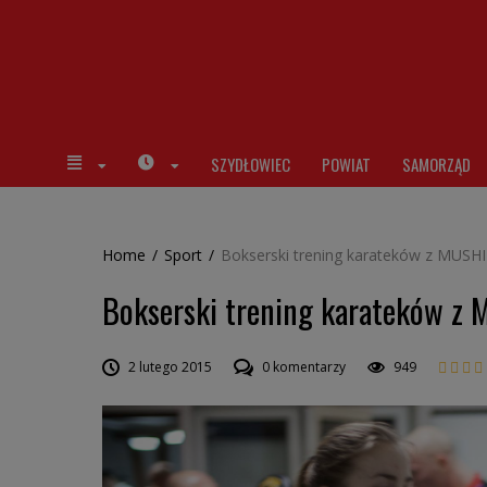
SZYDŁOWIEC
POWIAT
SAMORZĄD
Home
/
Sport
/
Bokserski trening karateków z MUSH
Bokserski trening karateków z
2 lutego 2015
0 komentarzy
949