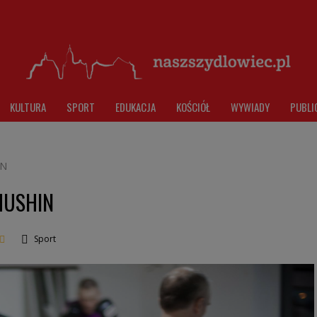
KULTURA
SPORT
EDUKACJA
KOŚCIÓŁ
WYWIADY
PUBLI
IN
 MUSHIN
Sport