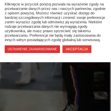
Kliknięcie w przycisk poniżej pozwala na wyrażenie zgody na
przetwarzanie danych przez nas i naszych partnerów, zgodnie
z opisem powyżej. Możesz również uzyskać dostęp do
bardziej szczegółowych informacji i zmienić swoje preferencje
zanim wyrazisz zgodę lub odmówisz jej wyrażenia. Niektóre
rodzaje przetwarzania danych nie wymagają zgody
użytkownika, ale masz prawo sprzeciwić się takiemu
przetwarzaniu. Preferencje nie będą miały zastosowania do
innych witryn posiadających zgodę globalną lub serwisową.
AKCEPTACJA
USTAWIENIE ZAAWANSOWANE