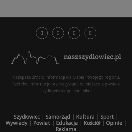
Najlepsze źródło informacji dla Ciebie i twojego regionu.
Rzetelne informacje przekazywane na bieżąco z powiatu
szydłowieckiego i nie tylko.
Szydłowiec
|
Samorząd
|
Kultura
|
Sport
|
Wywiady
|
Powiat
|
Edukacja
|
Kościół
|
Opinie
|
Reklama