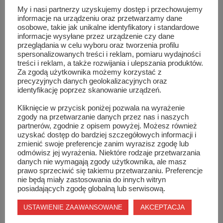
My i nasi partnerzy uzyskujemy dostęp i przechowujemy
Młodzież z „Kopernika” w Oświęcimiu i ...
informacje na urządzeniu oraz przetwarzamy dane
osobowe, takie jak unikalne identyfikatory i standardowe
informacje wysyłane przez urządzenie czy dane
przeglądania w celu wyboru oraz tworzenia profilu
spersonalizowanych treści i reklam, pomiaru wydajności
treści i reklam, a także rozwijania i ulepszania produktów.
Za zgodą użytkownika możemy korzystać z
precyzyjnych danych geolokalizacyjnych oraz
identyfikację poprzez skanowanie urządzeń.
Kliknięcie w przycisk poniżej pozwala na wyrażenie
zgody na przetwarzanie danych przez nas i naszych
partnerów, zgodnie z opisem powyżej. Możesz również
uzyskać dostęp do bardziej szczegółowych informacji i
zmienić swoje preferencje zanim wyrazisz zgodę lub
odmówisz jej wyrażenia. Niektóre rodzaje przetwarzania
danych nie wymagają zgody użytkownika, ale masz
prawo sprzeciwić się takiemu przetwarzaniu. Preferencje
nie będą miały zastosowania do innych witryn
SieGra w Sienkiewiczu rozstrzygnięte
posiadających zgodę globalną lub serwisową.
AKCEPTACJA
USTAWIENIE ZAAWANSOWANE