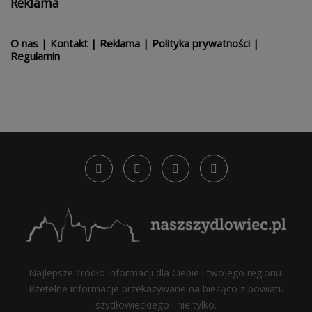
Reklama
O nas
|
Kontakt
|
Reklama
|
Polityka prywatności
|
Regulamin
Najlepsze źródło informacji dla Ciebie i twojego regionu.
Rzetelne informacje przekazywane na bieżąco z powiatu
szydłowieckiego i nie tylko.