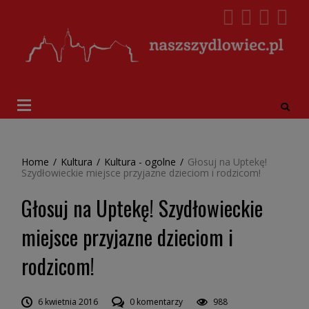
Home
/
Kultura
/
Kultura - ogolne
/
Głosuj na Uptekę!
Szydłowieckie miejsce przyjazne dzieciom i rodzicom!
Głosuj na Uptekę! Szydłowieckie
miejsce przyjazne dzieciom i
rodzicom!
6 kwietnia 2016
0 komentarzy
988