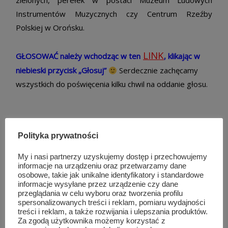
zielonych, perełek w postaci Muzeum Ludowych
Instrumentów Muzycznych czy Centrum Rzeźby
Polskiej w Orońsku.
LINK
GŁOSOWAĆ należy wchodząc w ten
, klikając w
niebieski przycisk „Głosuj”
Serdecznie zachęcamy
wszystkich do poświęcenia kilku chwil na oddanie głosu.
Podobne wpisy
Polityka prywatności
My i nasi partnerzy uzyskujemy dostęp i przechowujemy
informacje na urządzeniu oraz przetwarzamy dane
osobowe, takie jak unikalne identyfikatory i standardowe
informacje wysyłane przez urządzenie czy dane
przeglądania w celu wyboru oraz tworzenia profilu
spersonalizowanych treści i reklam, pomiaru wydajności
treści i reklam, a także rozwijania i ulepszania produktów.
Za zgodą użytkownika możemy korzystać z