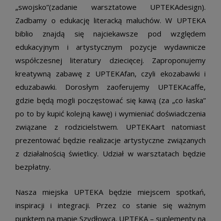
„swojsko”(zadanie warsztatowe UPTEKAdesign).
Zadbamy o edukację literacką maluchów. W UPTEKA
biblio znajdą się najciekawsze pod względem
edukacyjnym i artystycznym pozycje wydawnicze
współczesnej literatury dziecięcej. Zaproponujemy
kreatywną zabawę z UPTEKAfan, czyli ekozabawki i
eduzabawki. Dorosłym zaoferujemy UPTEKAcaffe,
gdzie będą mogli poczęstować się kawą (za „co łaska”
po to by kupić kolejną kawę) i wymieniać doświadczenia
związane z rodzicielstwem. UPTEKAart natomiast
prezentować będzie realizacje artystyczne związanych
z działalnością świetlicy. Udział w warsztatach będzie
bezpłatny.
Nasza miejska UPTEKA będzie miejscem spotkań,
inspiracji i integracji. Przez co stanie się ważnym
punktem na mapie Szydłowca. UPTEKA – suplementy na