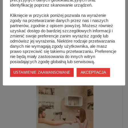
precyzyjnych danych geolokalizacyjnych oraz
orzechów, pestek i nasion. Możemy samodzielnie
identyfikację poprzez skanowanie urządzeń.
komponować różne mieszanki i testować smak musli.
Kliknięcie w przycisk poniżej pozwala na wyrażenie
Koniecznie trzeba także dodać świeże lub suszone
zgody na przetwarzanie danych przez nas i naszych
owoce, aby otrzymać naprawdę wartościowe i zdrowe
partnerów, zgodnie z opisem powyżej. Możesz również
uzyskać dostęp do bardziej szczegółowych informacji i
musli. Tak przygotowana potrawa przyniesie same
zmienić swoje preferencje zanim wyrazisz zgodę lub
korzyści naszemu zdrowiu.
odmówisz jej wyrażenia. Niektóre rodzaje przetwarzania
danych nie wymagają zgody użytkownika, ale masz
prawo sprzeciwić się takiemu przetwarzaniu. Preferencje
nie będą miały zastosowania do innych witryn
posiadających zgodę globalną lub serwisową.
Podobne wpisy
AKCEPTACJA
USTAWIENIE ZAAWANSOWANE