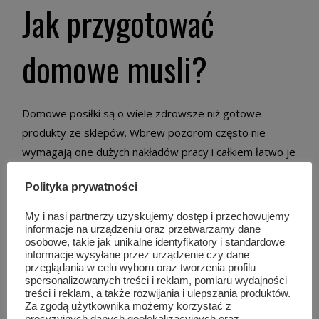
Jak przygotować
domowe musli?
Domowe posiłki są o wiele zdrowsze niż gotowe
produkty ze sklepów. Wbrew pozorom często nie
wymagają one dużych nakładów pracy i całkiem łatwo je
przygotować. Domowe musli można zrobić szybko i
Polityka prywatności
wygodnie. Wystarczy zgromadzić odpowiednie składniki
i połączyć je ze sobą. Aby musli było bardziej chrupiące
My i nasi partnerzy uzyskujemy dostęp i przechowujemy
można niektóre składniki podpiec w piekarniku lub
informacje na urządzeniu oraz przetwarzamy dane
osobowe, takie jak unikalne identyfikatory i standardowe
podgrzać na patelni.
informacje wysyłane przez urządzenie czy dane
przeglądania w celu wyboru oraz tworzenia profilu
spersonalizowanych treści i reklam, pomiaru wydajności
Produkty wybieramy zgodnie z naszymi upodobaniami.
treści i reklam, a także rozwijania i ulepszania produktów.
Do wyboru mamy płatki zbożowe, różne rodzaje
Za zgodą użytkownika możemy korzystać z