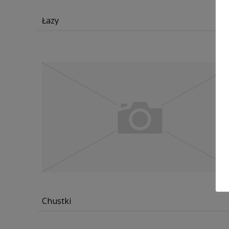
Łazy
Chustki