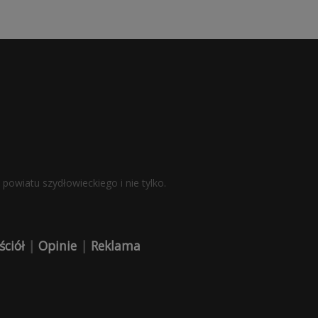
powiatu szydłowieckiego i nie tylko.
ściół
|
Opinie
|
Reklama