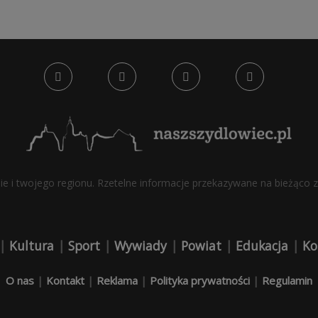
bie i twojego regionu. Rzetelne informacje przekazywane na bieżąco z 
|
Kultura
|
Sport
|
Wywiady
|
Powiat
|
Edukacja
|
Ko
O nas
|
Kontakt
|
Reklama
|
Polityka prywatności
|
Regulamin