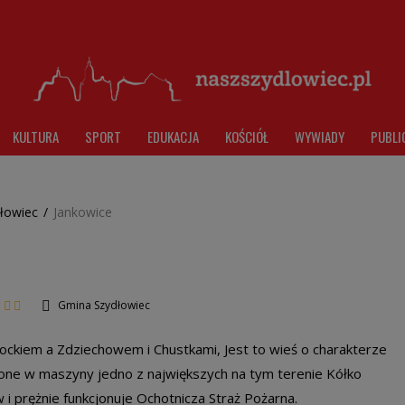
KULTURA
SPORT
EDUKACJA
KOŚCIÓŁ
WYWIADY
PUBLI
łowiec
/
Jankowice
Gmina Szydłowiec
ockiem a Zdziechowem i Chustkami, Jest to wieś o charakterze
one w maszyny jedno z największych na tym terenie Kółko
 i prężnie funkcjonuje Ochotnicza Straż Pożarna.