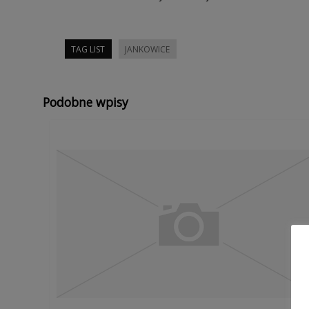
TAG LIST
JANKOWICE
Podobne wpisy