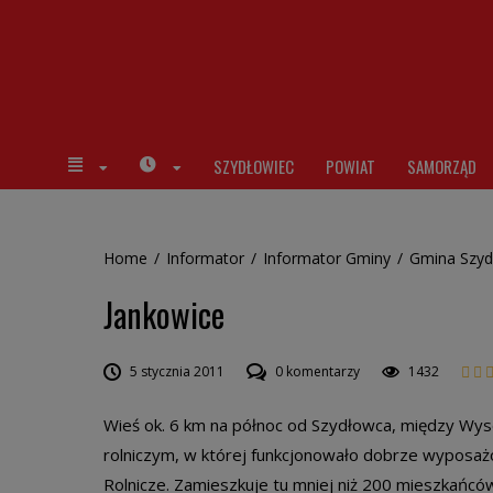
SZYDŁOWIEC
POWIAT
SAMORZĄD
Home
/
Informator
/
Informator Gminy
/
Gmina Szyd
Jankowice
5 stycznia 2011
0 komentarzy
1432
Wieś ok. 6 km na północ od Szydłowca, między Wys
rolniczym, w której funkcjonowało dobrze wyposaż
Rolnicze. Zamieszkuje tu mniej niż 200 mieszkańców