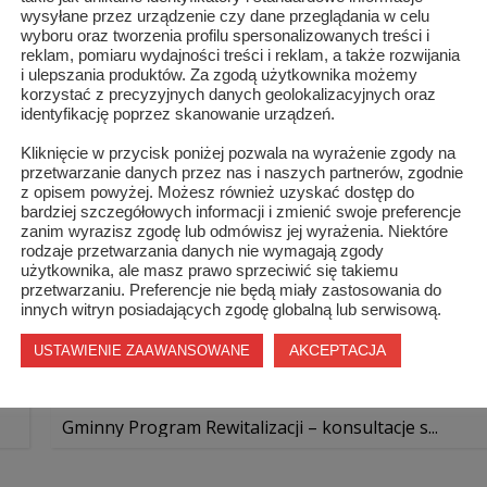
wysyłane przez urządzenie czy dane przeglądania w celu
wyboru oraz tworzenia profilu spersonalizowanych treści i
Szydłówek
reklam, pomiaru wydajności treści i reklam, a także rozwijania
i ulepszania produktów. Za zgodą użytkownika możemy
korzystać z precyzyjnych danych geolokalizacyjnych oraz
identyfikację poprzez skanowanie urządzeń.
Kliknięcie w przycisk poniżej pozwala na wyrażenie zgody na
przetwarzanie danych przez nas i naszych partnerów, zgodnie
z opisem powyżej. Możesz również uzyskać dostęp do
bardziej szczegółowych informacji i zmienić swoje preferencje
zanim wyrazisz zgodę lub odmówisz jej wyrażenia. Niektóre
rodzaje przetwarzania danych nie wymagają zgody
użytkownika, ale masz prawo sprzeciwić się takiemu
przetwarzaniu. Preferencje nie będą miały zastosowania do
innych witryn posiadających zgodę globalną lub serwisową.
AKCEPTACJA
USTAWIENIE ZAAWANSOWANE
Gminny Program Rewitalizacji – konsultacje s...